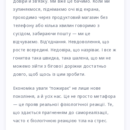
довіри й зв’язку. Ми вже це бачимо. Коли ми
зупиняємося, піднімаємо очі від екрана,
проходимо через продуктовий магазин без
телефону або кілька хвилин говоримо з
сусідом, забираючи пошту — ми це
відчуваємо. Від’єднання. Невдоволення, що
росте всередині. Недовіра, що назріває. І все ж
гонитва така швидка, така шалена, що ми не
можемо зійти з бігової доріжки достатньо
довго, щоб щось із цим зробити.
Економіка уваги “пожирає” не лише нове
покоління, а й усіх нас. Це не просто метафора
— це прояв реальної фізіологічної реакції. Те,
що здається прагненням до самореалізації,
часто є біологічною реакцією тіла на стрес.