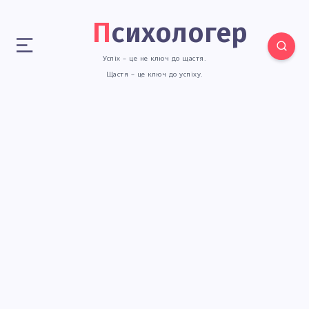
Психологер
Успіх – це не ключ до щастя.
Щастя – це ключ до успіху.