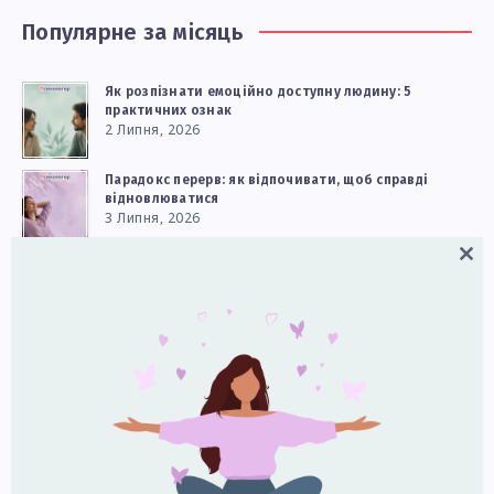
Популярне за місяць
Як розпізнати емоційно доступну людину: 5
практичних ознак
2 Липня, 2026
Парадокс перерв: як відпочивати, щоб справді
відновлюватися
3 Липня, 2026
Close
Як реагувати на дитячі сильні емоції
this
9 Липня, 2026
modul
Чому двоє людей бачать одну й ту саму історію
по‑різному: що каже нейронаука
5 Липня, 2026
Обміняйте частину екранного часу на творче хобі
для кращого настрою та самооцінки
11 Липня, 2026