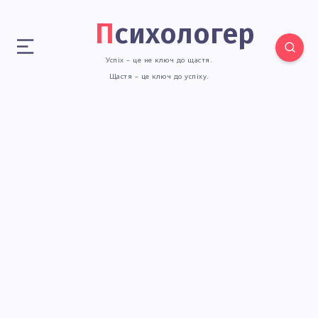
Психологер
Успіх – це не ключ до щастя.
Щастя – це ключ до успіху.