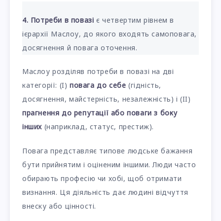
4. Потреби в повазі
є четвертим рівнем в
ієрархії Маслоу, до якого входять самоповага,
досягнення й повага оточення.
Маслоу розділяв потреби в повазі на дві
категорії: (I)
повага до себе
(гідність,
досягнення, майстерність, незалежність) і (II)
прагнення до репутації або поваги з боку
інших
(наприклад, статус, престиж).
Повага представляє типове людське бажання
бути прийнятим і оціненим іншими. Люди часто
обирають професію чи хобі, щоб отримати
визнання. Ця діяльність дає людині відчуття
внеску або цінності.