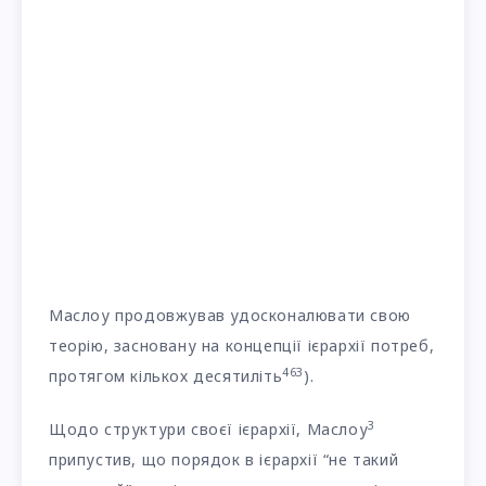
Маслоу продовжував удосконалювати свою
теорію, засновану на концепції ієрархії потреб,
4
6
3
протягом кількох десятиліть
).
3
Щодо структури своєї ієрархії, Маслоу
припустив, що порядок в ієрархії “не такий