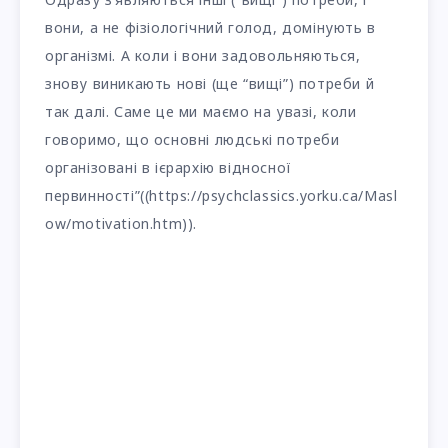
вони, а не фізіологічний голод, домінують в
організмі. А коли і вони задовольняються,
знову виникають нові (ще “вищі”) потреби й
так далі. Саме це ми маємо на увазі, коли
говоримо, що основні людські потреби
організовані в ієрархію відносної
первинності”((https://psychclassics.yorku.ca/Masl
ow/motivation.htm)).