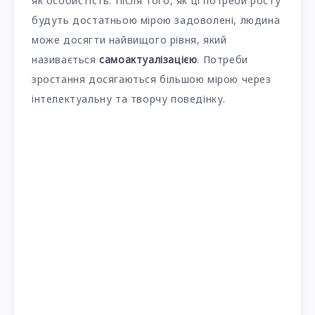
як особистість. Після того, як ці потреби росту
будуть достатньою мірою задоволені, людина
може досягти найвищого рівня, який
називається
самоактуалізацією
. Потреби
зростання досягаються більшою мірою через
інтелектуальну та творчу поведінку.