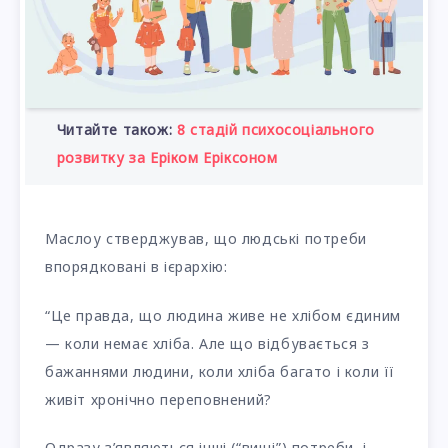
Читайте також:
8 стадій психосоціального
розвитку за Еріком Еріксоном
Маслоу стверджував, що людські потреби
впорядковані в ієрархію:
“Це правда, що людина живе не хлібом єдиним
— коли немає хліба. Але що відбувається з
бажаннями людини, коли хліба багато і коли її
живіт хронічно переповнений?
Одразу з’являються інші (“вищі”) потреби, і