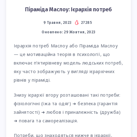
Піраміда Маслоу: Ієрархія потреб
9 Травня, 2023
27285
Оновлено:
29 Жовтня, 2023
Ієрархія потреб Маслоу або Піраміда Маслоу
— це мотиваційна теорія в психології, що
включає п’ятирівневу модель людських потреб,
яку часто зображують у вигляді ієрархічних
рівнів у піраміді.
Знизу ієрархії вгору розташовані такі потреби:
фізіологічні (їжа та одяг) ➜ безпека (гарантія
зайнятості) ➜ любов і приналежність (дружба)
➜ повага та самореалізація.
Потреби, що знаходяться нижче в ієрархії,