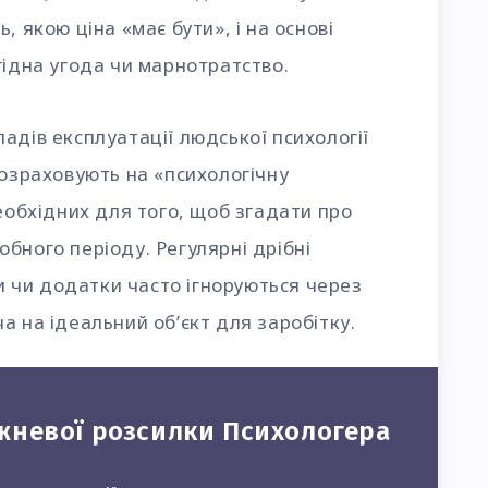
, якою ціна «має бути», і на основі
гідна угода чи марнотратство.
адів експлуатації людської психології
розраховують на «психологічну
необхідних для того, щоб згадати про
бного періоду. Регулярні дрібні
си чи додатки часто ігноруються через
а на ідеальний об’єкт для заробітку.
жневої розсилки Психологера