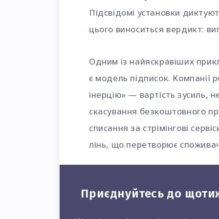
Підсвідомі установки диктують
цього виноситься вердикт: ви
Одним із найяскравіших прикл
є модель підписок. Компанії 
інерцію» — вартість зусиль, 
скасування безкоштовного про
списання за стрімінгові серві
лінь, що перетворює споживач
Приєднуйтесь до щоти