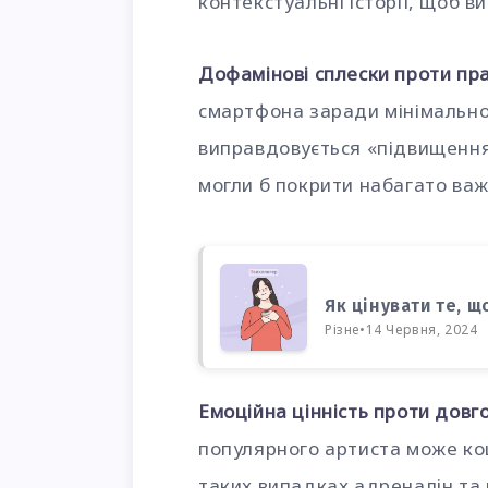
контекстуальні історії, щоб в
Дофамінові сплески проти пр
смартфона заради мінімально
виправдовується «підвищення
могли б покрити набагато важ
Як цінувати те, щ
Різне
•
14 Червня, 2024
Емоційна цінність проти довго
популярного артиста може кош
таких випадках адреналін та