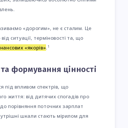
влень.
азиваємо «дорогим», не є сталим. Це
ід ситуації, терміновості та, що
1
інансових «якорів»
.
 та формування цінності
я під впливом спектрів, що
го життя: від дитячих спогадів про
 до порівняння поточних зарплат
нутрішні шкали стають мірилом для