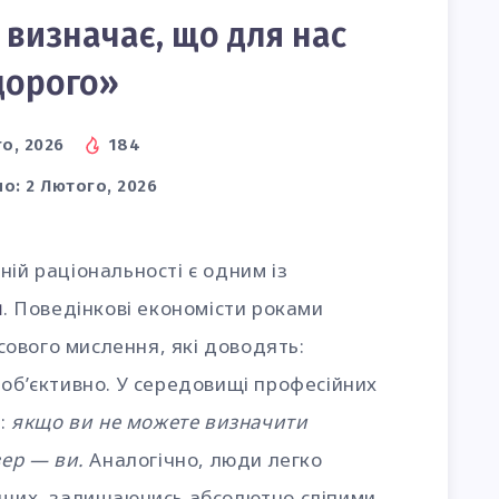
ь визначає, що для нас
дорого»
о, 2026
184
о:
2 Лютого, 2026
ній раціональності є одним із
и
. Поведінкові економісти роками
ового мислення, які доводять:
 об’єктивно. У середовищі професійних
а:
якщо ви не можете визначити
зер — ви.
Аналогічно, люди легко
інших, залишаючись абсолютно сліпими