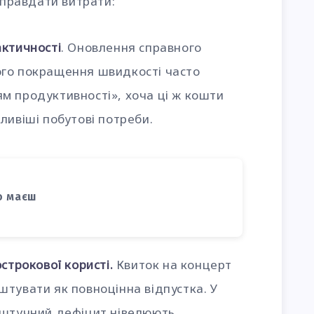
иправдати витрати:
актичності
. Оновлення справного
го покращення швидкості часто
м продуктивності», хоча ці ж кошти
ливіші побутові потреби.
о маєш
строкової користі.
Квиток на концерт
тувати як повноцінна відпустка. У
 штучний дефіцит нівелюють