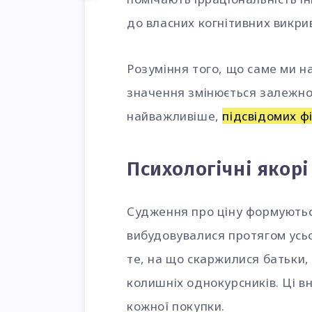
до власних когнітивних викри
Розуміння того, що саме ми н
значення змінюється залежно в
найважливіше,
підсвідомих ф
Психологічні якорі
Судження про ціну формуютьс
вибудовувалися протягом усьо
те, на що скаржилися батьки,
колишніх однокурсників. Ці в
кожної покупки.