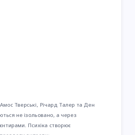
Амос Тверські, Річард Талер та Ден
ються не ізольовано, а через
єнтирами. Психіка створює