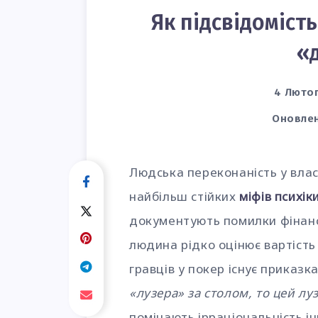
Як підсвідоміст
«
4 Лютог
Оновлен
Людська переконаність у влас
найбільш стійких
міфів психік
документують помилки фінанс
людина рідко оцінює вартість
гравців у покер існує приказк
«лузера» за столом, то цей лу
помічають ірраціональність 