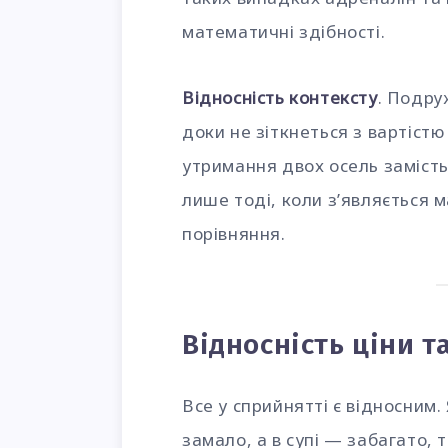
математичні здібності.
Відносність контексту
. Подру
доки не зіткнеться з вартістю
утримання двох осель замість
лише тоді, коли з’являється 
порівняння.
Відносність ціни т
Все у сприйнятті є відносним.
замало, а в супі — забагато, т