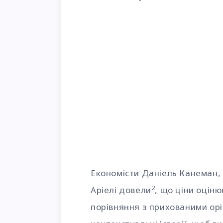
Економісти Даніель Канеман, 
2
Аріелі довели
, що ціни оціню
порівняння з прихованими орі