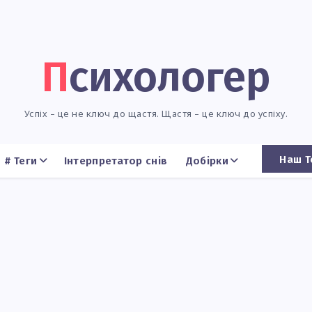
Психологер
Успіх – це не ключ до щастя. Щастя – це ключ до успіху.
Наш Т
# Теги
Інтерпретатор снів
Добірки