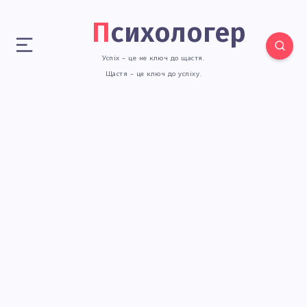
Психологер
Успіх – це не ключ до щастя.
Щастя – це ключ до успіху.