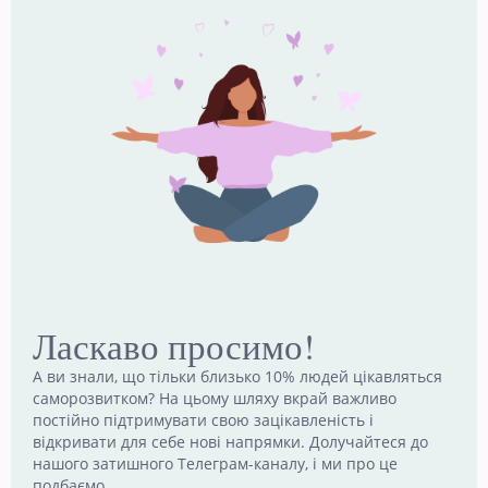
this
9 Липня, 2026
modul
Чому двоє людей бачать одну й ту саму історію
по‑різному: що каже нейронаука
5 Липня, 2026
Чому культура звинувачення стала нормою — і як
зменшити її вплив у стосунках і на роботі
8 Липня, 2026
Наші канали
Ласкаво просимо!
Telegram
Email
Follow
Contact
А ви знали, що тільки близько 10% людей цікавляться
me!
me!
саморозвитком? На цьому шляху вкрай важливо
постійно підтримувати свою зацікавленість і
відкривати для себе нові напрямки. Долучайтеся до
нашого затишного Телеграм-каналу, і ми про це
подбаємо.