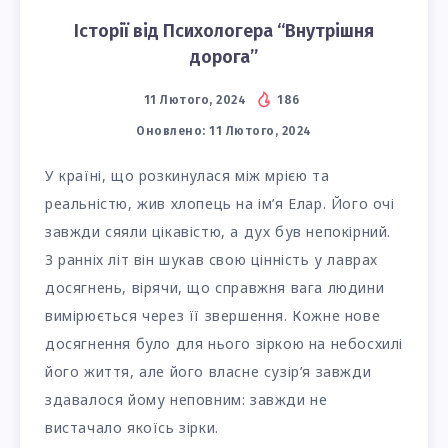
Історії від Психологера “Внутрішня
дорога”
11 Лютого, 2024
186
Оновлено:
11 Лютого, 2024
У країні, що розкинулася між мрією та
реальністю, жив хлопець на ім’я Елар. Його очі
завжди сяяли цікавістю, а дух був непокірний.
З ранніх літ він шукав свою цінність у лаврах
досягнень, вірячи, що справжня вага людини
вимірюється через її звершення. Кожне нове
досягнення було для нього зіркою на небосхилі
його життя, але його власне сузір’я завжди
здавалося йому неповним: завжди не
вистачало якоїсь зірки.