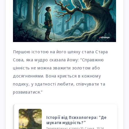
Першою істотою на його шляху стала Стара
Сова, яка мудро сказала йому: “Справжню
цінність не можна зважити золотом або
досягненнями. Вона криється в кожному
подиху, у здатності любити, співчувати та
розвиватися.”
Історії від Психологера: “Де
шукати мудрість?”
Терапевтичні історії
•
20 Січня, 2024