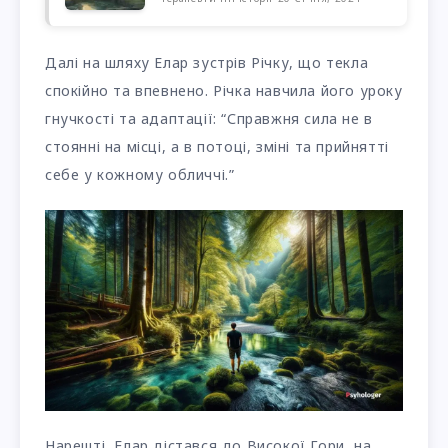
Далі на шляху Елар зустрів Річку, що текла
спокійно та впевнено. Річка навчила його уроку
гнучкості та адаптації: “Справжня сила не в
стоянні на місці, а в потоці, зміні та прийнятті
себе у кожному обличчі.”
Нарешті, Елар дістався до Високої Гори, на