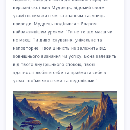
вершині якої жив Мудрець, відомий своїм
усамітненим життям та знанням таємниць
природи. Мудрець поділився з Еларом
найважливішим уроком: “Ти не те що маєш чи
не маєш. Ти диво існування, унікальне та
неповторне. Твоя цінність не залежить від
зовнішнього визнання чи успіху. Вона залежить
від твого внутрішнього спокою, твоєї
здатності любити себе та приймати себе з
усіма твоїми якостями та недоліками.”