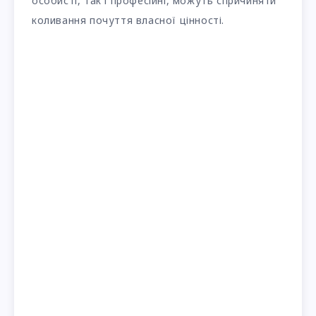
особисті, так і професійні, можуть спричиняти
коливання почуття власної цінності.