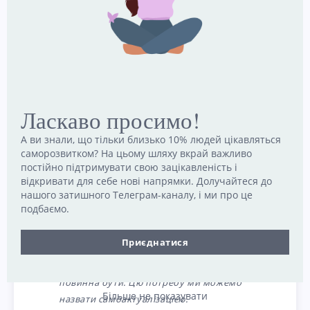
Як розкрити свій потенціал
Ласкаво просимо!
Багато теоретиків писали про динаміку,
А ви знали, що тільки близько 10% людей цікавляться
пов’язану з розвитком самооцінки. Поняття
саморозвитком? На цьому шляху вкрай важливо
постійно підтримувати свою зацікавленість і
самооцінки відіграє важливу роль в
ієрархії
відкривати для себе нові напрямки. Долучайтеся до
потреб психолога Абрахама Маслоу
, яка
нашого затишного Телеграм-каналу, і ми про це
зображує повагу як одну з основних людських
подбаємо.
мотивацій.
Приєднатися
Якою людина може бути, такою вона
повинна бути. Цю потребу ми можемо
Більше не показувати
назвати самоактуалізацією.