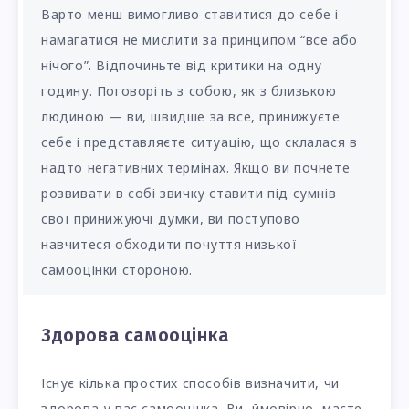
Варто менш вимогливо ставитися до себе і
намагатися не мислити за принципом “все або
нічого”. Відпочиньте від критики на одну
годину. Поговоріть з собою, як з близькою
людиною — ви, швидше за все, принижуєте
себе і представляєте ситуацію, що склалася в
надто негативних термінах. Якщо ви почнете
розвивати в собі звичку ставити під сумнів
свої принижуючі думки, ви поступово
навчитеся обходити почуття низької
самооцінки стороною.
Здорова самооцінка
Існує кілька простих способів визначити, чи
здорова у вас самооцінка. Ви, ймовірно, маєте