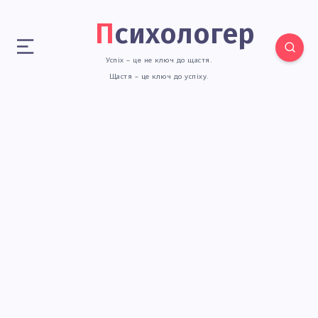
Психологер
Успіх – це не ключ до щастя.
Щастя – це ключ до успіху.