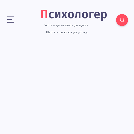
Психологер
Успіх – це не ключ до щастя.
Щастя – це ключ до успіху.