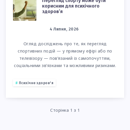
ПЕРЕГЛЯД
Перегляд спорту може бути
корисним для психічного
СПОРТУ
здоров’я
МОЖЕ
4 Липня, 2026
БУТИ
Огляд досліджень про те, як перегляд
спортивних подій — у прямому ефірі або по
КОРИСНИМ
телевізору — пов’язаний із самопочуттям,
ДЛЯ
соціальними зв’язками та можливими ризиками.
ПСИХІЧНОГО
Психічне здоров'я
ЗДОРОВ’Я
Сторінка 1 з 1