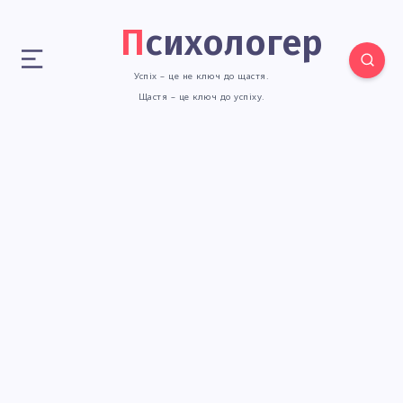
Психологер
Успіх – це не ключ до щастя.
Щастя – це ключ до успіху.