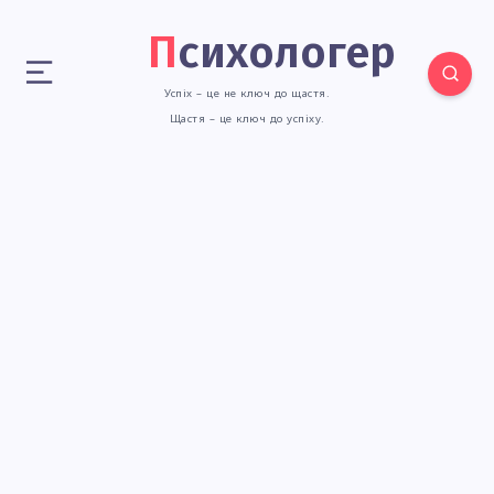
Психологер
Успіх – це не ключ до щастя.
Щастя – це ключ до успіху.