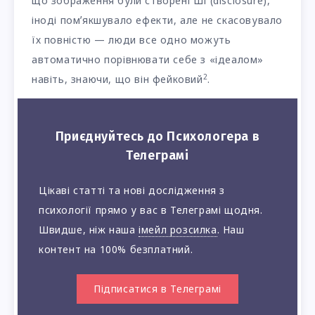
що зображення були створені ШІ (disclosure),
іноді помʼякшувало ефекти, але не скасовувало
їх повністю — люди все одно можуть
автоматично порівнювати себе з «ідеалом»
2
навіть, знаючи, що він фейковий
.
Приєднуйтесь до Психологера в
Телеграмі
Цікаві статті та нові дослідження з
психології прямо у вас в Телеграмі щодня.
Швидше, ніж наша
імейл розсилка
. Наш
контент на 100% безплатний.
Підписатися в Телеграмі