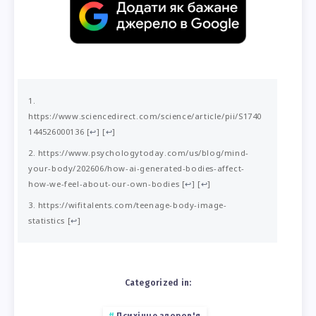
https://www.sciencedirect.com/science/article/pii/S1740
144526000136
[
↩
]
[
↩
]
https://www.psychologytoday.com/us/blog/mind-
your-body/202606/how-ai-generated-bodies-affect-
how-we-feel-about-our-own-bodies
[
↩
]
[
↩
]
https://wifitalents.com/teenage-body-image-
statistics
[
↩
]
Categorized in: