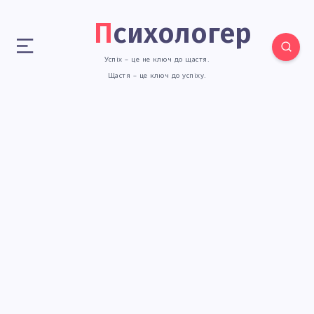
Психологер
Успіх – це не ключ до щастя.
Щастя – це ключ до успіху.