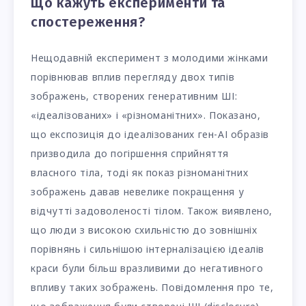
Що кажуть експерименти та
спостереження?
Нещодавній експеримент з молодими жінками
порівнював вплив перегляду двох типів
зображень, створених генеративним ШІ:
«ідеалізованих» і «різноманітних». Показано,
що експозиція до ідеалізованих ген-АІ образів
призводила до погіршення сприйняття
власного тіла, тоді як показ різноманітних
зображень давав невелике покращення у
відчутті задоволеності тілом. Також виявлено,
що люди з високою схильністю до зовнішніх
порівнянь і сильнішою інтерналізацією ідеалів
краси були більш вразливими до негативного
впливу таких зображень. Повідомлення про те,