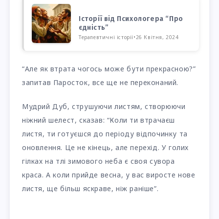
Історії від Психологера “Про
єдність”
Терапевтичні історії
•
26 Квітня, 2024
“Але як втрата чогось може бути прекрасною?”
запитав Паросток, все ще не переконаний.
Мудрий Дуб, струшуючи листям, створюючи
ніжний шелест, сказав: “Коли ти втрачаєш
листя, ти готуєшся до періоду відпочинку та
оновлення. Це не кінець, але перехід. У голих
гілках на тлі зимового неба є своя сувора
краса. А коли прийде весна, у вас виросте нове
листя, ще більш яскраве, ніж раніше”.