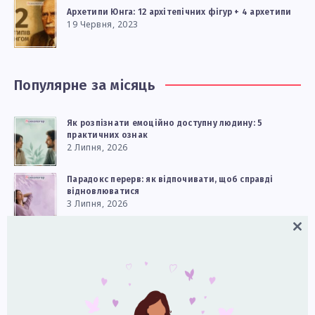
Архетипи Юнга: 12 архітепічних фігур + 4 архетипи
19 Червня, 2023
Популярне за місяць
Як розпізнати емоційно доступну людину: 5
практичних ознак
2 Липня, 2026
Парадокс перерв: як відпочивати, щоб справді
відновлюватися
3 Липня, 2026
Close
Як реагувати на дитячі сильні емоції
this
9 Липня, 2026
modul
Чому двоє людей бачать одну й ту саму історію
по‑різному: що каже нейронаука