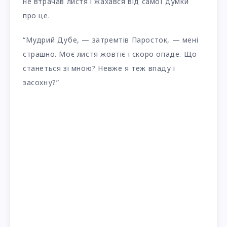
не втрачав листя і жахався від самої думки
про це.
“Мудрий Дубе, — затремтів Паросток, — мені
страшно. Моє листя жовтіє і скоро опаде. Що
станеться зі мною? Невже я теж впаду і
засохну?”