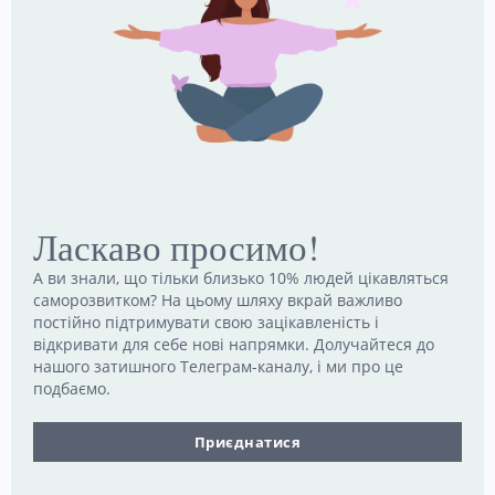
5 Липня, 2026
Чому культура звинувачення стала нормою — і як
зменшити її вплив у стосунках і на роботі
8 Липня, 2026
Наші канали
Ласкаво просимо!
Telegram
Email
А ви знали, що тільки близько 10% людей цікавляться
Follow
Contact
me!
me!
саморозвитком? На цьому шляху вкрай важливо
постійно підтримувати свою зацікавленість і
відкривати для себе нові напрямки. Долучайтеся до
нашого затишного Телеграм-каналу, і ми про це
подбаємо.
Психологер
Приєднатися
Психологер
©
2026 -
Про нас
-
Контакти