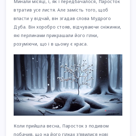
Минали місяці, і, як і передбачалося, Паросток
втратив усе листя. Але замість того, щоб
впасти у відчай, він згадав слова Мудрого
Дуба. Він хоробро стояв, відчуваючи сніжинки,
які перлинами прикрашали його гілки,
розуміючи, що і в цьому є краса.
Коли прийшла весна, Паросток з подивом
побачив, що на його гілках з’явилися нові