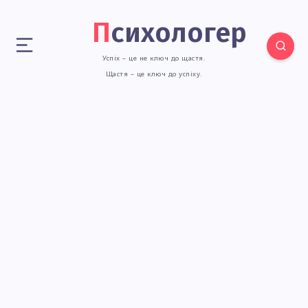
Психологер
Успіх – це не ключ до щастя.
Щастя – це ключ до успіху.