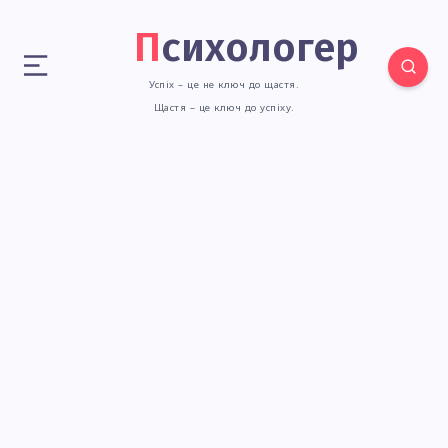
Психологер
Успіх – це не ключ до щастя.
Щастя – це ключ до успіху.