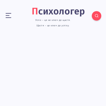
Психологер
Успіх – це не ключ до щастя.
Щастя – це ключ до успіху.