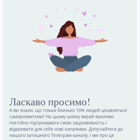
this
9 Липня, 2026
modul
Чому двоє людей бачать одну й ту саму історію
по‑різному: що каже нейронаука
5 Липня, 2026
Обміняйте частину екранного часу на творче хобі
для кращого настрою та самооцінки
11 Липня, 2026
Наші канали
Ласкаво просимо!
Telegram
Email
А ви знали, що тільки близько 10% людей цікавляться
Follow
Contact
me!
me!
саморозвитком? На цьому шляху вкрай важливо
постійно підтримувати свою зацікавленість і
відкривати для себе нові напрямки. Долучайтеся до
нашого затишного Телеграм-каналу, і ми про це