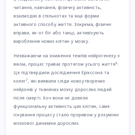
читання, навчання, фізичну активність,
взаємодію в спільнотах та інші форми
активного способу життя. Зокрема, фізичні
вправи, як-от біг або танці, активізують
вироблення нових клітин у мозку.
Незважаючи на зниження темпів нейрогенезу з
6
віком, процес триває протягом усього життя
.
Це підтвердили дослідження Ерікссона та
7
колег
, які виявили сліди новоутворених
нейронів у тканинах мозку дорослих людей
після смерті. Хоч вони не довели
функціональну активність цих клітин, саме
існування процесу стало проривом у розумінні
мозкової динаміки дорослих.