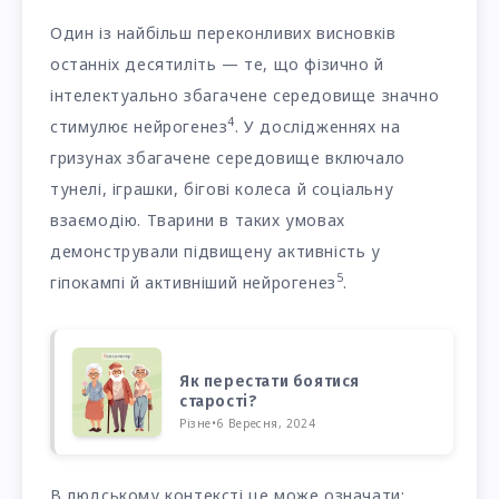
Один із найбільш переконливих висновків
останніх десятиліть — те, що фізично й
інтелектуально збагачене середовище значно
4
стимулює нейрогенез
. У дослідженнях на
гризунах збагачене середовище включало
тунелі, іграшки, бігові колеса й соціальну
взаємодію. Тварини в таких умовах
демонстрували підвищену активність у
5
гіпокампі й активніший нейрогенез
.
Як перестати боятися
старості?
Різне
•
6 Вересня, 2024
В людському контексті це може означати: