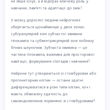
не лише існує, а й відіграє ключову роль у
1
навчанні, пам’яті та адаптації до змін
.
У мозку дорослої людини нейрогенез
зберігається щонайменше у двох зонах:
субгранулярній зоні зубчастої звивини
гіпокампа та субвентрикулярній зоні поблизу
бічних шлуночків. Зубчаста звивина — це
частина гіпокампа, важлива для просторової
2
навігації, формування спогадів і навчання
.
Нейрони тут утворюються зі стовбурових або
прогениторних клітин — останні здатні
диференціюватися в різні типи клітин, хоч і
мають обмежену здатність до
3
самовідновлення порівняно зі стовбуровими
.