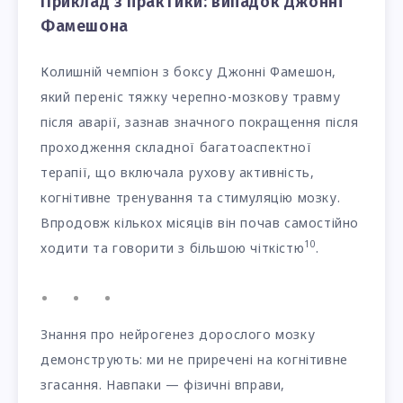
Приклад з практики: випадок Джонні
Фамешона
Колишній чемпіон з боксу Джонні Фамешон,
який переніс тяжку черепно-мозкову травму
після аварії, зазнав значного покращення після
проходження складної багатоаспектної
терапії, що включала рухову активність,
когнітивне тренування та стимуляцію мозку.
Впродовж кількох місяців він почав самостійно
10
ходити та говорити з більшою чіткістю
.
Знання про нейрогенез дорослого мозку
демонструють: ми не приречені на когнітивне
згасання. Навпаки — фізичні вправи,