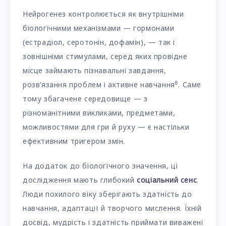
Нейрогенез контролюється як внутрішніми
біологічними механізмами — гормонами
(естрадіол, серотонін, дофамін), — так і
зовнішніми стимулами, серед яких провідне
місце займають пізнавальні завдання,
8
розв’язання проблем і активне навчання
. Саме
тому збагачене середовище — з
різноманітними викликами, предметами,
можливостями для гри й руху — є настільки
ефективним тригером змін.
На додаток до біологічного значення, ці
дослідження мають глибокий
соціальний сенс
.
Люди похилого віку зберігають здатність до
навчання, адаптації й творчого мислення. Їхній
досвід, мудрість і здатність приймати виважені