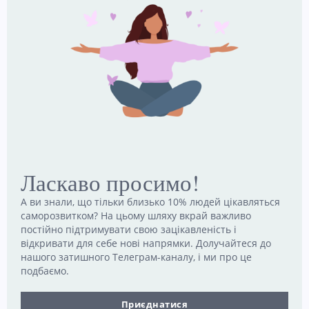
Чому двоє людей бачать одну й ту саму історію
по‑різному: що каже нейронаука
5 Липня, 2026
Чому культура звинувачення стала нормою — і як
зменшити її вплив у стосунках і на роботі
8 Липня, 2026
Наші канали
Ласкаво просимо!
Telegram
Email
А ви знали, що тільки близько 10% людей цікавляться
Follow
Contact
me!
me!
саморозвитком? На цьому шляху вкрай важливо
постійно підтримувати свою зацікавленість і
відкривати для себе нові напрямки. Долучайтеся до
нашого затишного Телеграм-каналу, і ми про це
подбаємо.
Психологер
Приєднатися