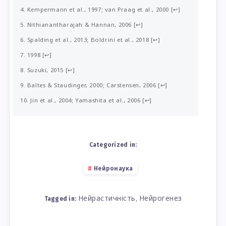
Kempermann et al., 1997; van Praag et al., 2000
[
↩
]
Nithianantharajah & Hannan, 2006
[
↩
]
Spalding et al., 2013; Boldrini et al., 2018
[
↩
]
1998
[
↩
]
Suzuki, 2015
[
↩
]
Baltes & Staudinger, 2000; Carstensen, 2006
[
↩
]
Jin et al., 2004; Yamashita et al., 2006
[
↩
]
Categorized in:
Нейронаука
Нейрастичність
Нейрогенез
,
Tagged in: