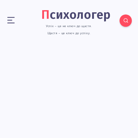
Психологер
Успіх – це не ключ до щастя.
Щастя – це ключ до успіху.