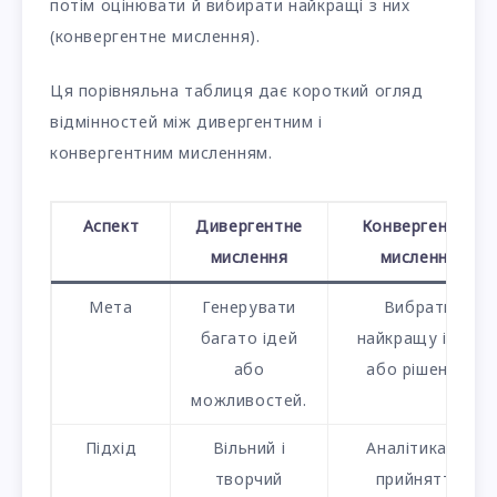
потім оцінювати й вибирати найкращі з них
(конвергентне мислення).
Ця порівняльна таблиця дає короткий огляд
відмінностей між дивергентним і
конвергентним мисленням.
Аспект
Дивергентне
Конвергентне
мислення
мислення
Мета
Генерувати
Вибрати
багато ідей
найкращу ідею
або
або рішення.
можливостей.
Підхід
Вільний і
Аналітика та
творчий
прийняття