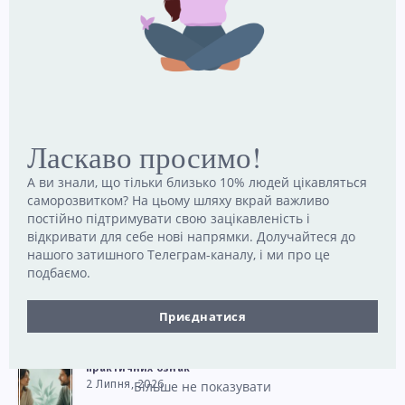
5 Травня, 2023
Емоції: визначення, види, контроль
25 Серпня, 2023
Піраміда Маслоу: Ієрархія потреб
Ласкаво просимо!
9 Травня, 2023
А ви знали, що тільки близько 10% людей цікавляться
саморозвитком? На цьому шляху вкрай важливо
Архетипи Юнга: 12 архітепічних фігур + 4 архетипи
постійно підтримувати свою зацікавленість і
19 Червня, 2023
відкривати для себе нові напрямки. Долучайтеся до
нашого затишного Телеграм-каналу, і ми про це
подбаємо.
Популярне за місяць
Приєднатися
Як розпізнати емоційно доступну людину: 5
практичних ознак
2 Липня, 2026
Більше не показувати