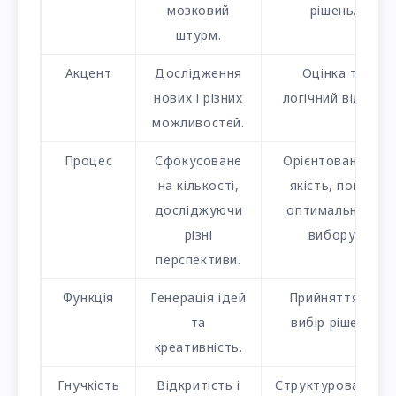
мозковий
рішень.
штурм.
Акцент
Дослідження
Оцінка та
нових і різних
логічний відбір.
можливостей.
Процес
Сфокусоване
Орієнтоване на
на кількості,
якість, пошук
досліджуючи
оптимального
різні
вибору.
перспективи.
Функція
Генерація ідей
Прийняття та
та
вибір рішень.
креативність.
Гнучкість
Відкритість і
Структурованість