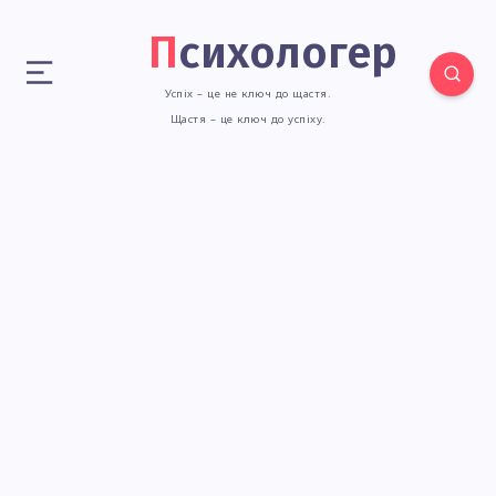
Психологер
Успіх – це не ключ до щастя.
Щастя – це ключ до успіху.