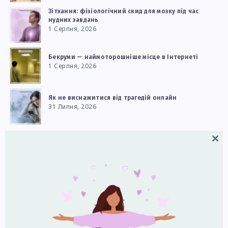
Зітхання: фізіологічний скид для мозку під час
нудних завдань
1 Серпня, 2026
Бекруми — наймоторошніше місце в Інтернеті
1 Серпня, 2026
Як не виснажитися від трагедій онлайн
31 Липня, 2026
Close
Популярне
this
modul
Риси характеру: позитивні та негативні (список)
29 Листопада, 2023
Хто такий інтроверт? Ознаки, причини, міфи