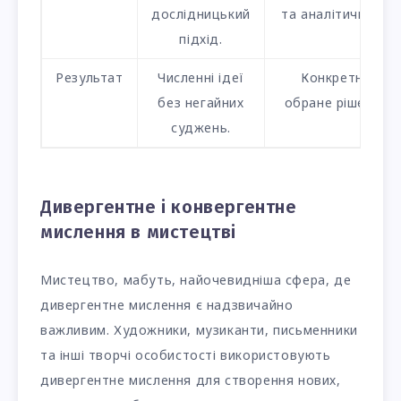
дослідницький
та аналітичність.
підхід.
Результат
Численні ідеї
Конкретне,
без негайних
обране рішення.
суджень.
Дивергентне і конвергентне
мислення в мистецтві
Мистецтво, мабуть, найочевидніша сфера, де
дивергентне мислення є надзвичайно
важливим. Художники, музиканти, письменники
та інші творчі особистості використовують
дивергентне мислення для створення нових,