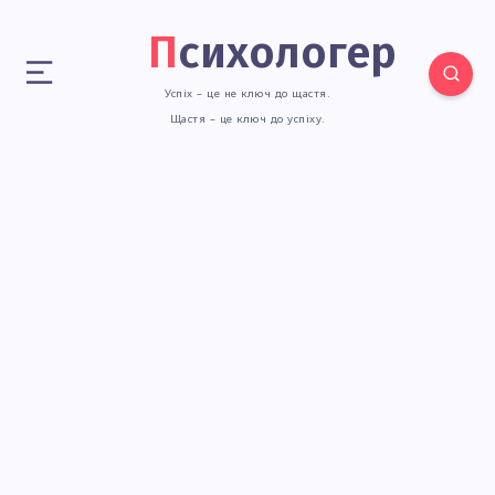
Психологер
Успіх – це не ключ до щастя.
Щастя – це ключ до успіху.