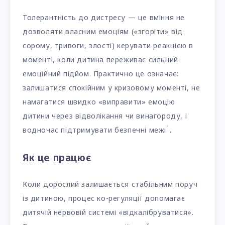
Толерантність до дистресу — це вміння не
дозволяти власним емоціям («згоріти» від
сорому, тривоги, злості) керувати реакцією в
моменті, коли дитина переживає сильний
емоційний підйом. Практично це означає:
залишатися спокійним у кризовому моменті, не
намагатися швидко «виправити» емоцію
дитини через відволікання чи винагороду, і
1
водночас підтримувати безпечні межі
.
Як це працює
Коли дорослий залишається стабільним поруч
із дитиною, процес ко-регуляції допомагає
дитячій нервовій системі «відкалібруватися».