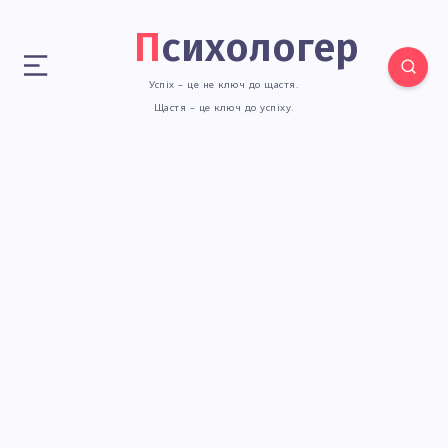
Психологер
Успіх – це не ключ до щастя.
Щастя – це ключ до успіху.