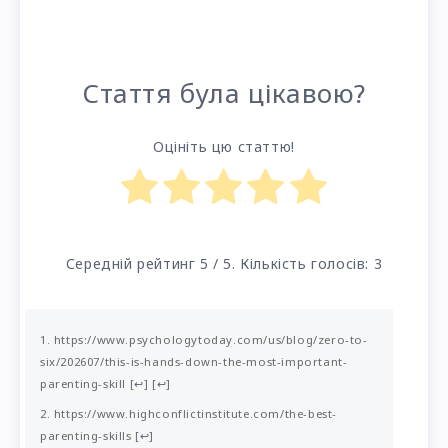
Стаття була цікавою?
Оцініть цю статтю!
Середній рейтинг
5
/ 5. Кількість голосів:
3
https://www.psychologytoday.com/us/blog/zero-to-
six/202607/this-is-hands-down-the-most-important-
parenting-skill
[
↩
]
[
↩
]
https://www.highconflictinstitute.com/the-best-
parenting-skills
[
↩
]