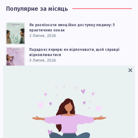
Популярне за місяць
Як розпізнати емоційно доступну людину: 5
практичних ознак
2 Липня, 2026
Парадокс перерв: як відпочивати, щоб справді
відновлюватися
3 Липня, 2026
Close
Чому двоє людей бачать одну й ту саму історію
по‑різному: що каже нейронаука
this
5 Липня, 2026
modul
Чому культура звинувачення стала нормою — і як
зменшити її вплив у стосунках і на роботі
8 Липня, 2026
Обміняйте частину екранного часу на творче хобі
для кращого настрою та самооцінки
11 Липня, 2026