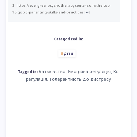
https://evergreenpsychotherapycenter.com/the-top-
10-good-parenting-skills-and-practices
[
↩
]
Categorized in:
Діти
Батьківство
Емоційна регуляція
Ко
,
,
Tagged in:
регуляція
Толерантність до дистресу
,