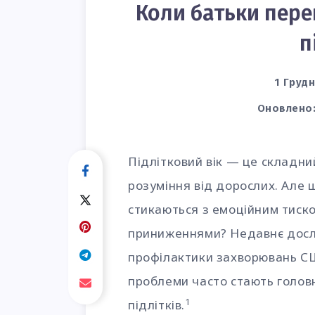
Коли батьки пере
п
1 Грудн
Оновлено
Підлітковий вік — це складни
розуміння від дорослих. Але 
стикаються з емоційним тиско
приниженнями? Недавнє досл
профілактики захворювань С
проблеми часто стають голов
1
підлітків.