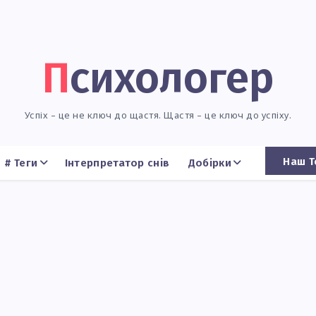
Психологер
Успіх – це не ключ до щастя. Щастя – це ключ до успіху.
Наш Т
# Теги
Інтерпретатор снів
Добірки