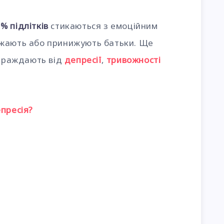
% підлітків
стикаються з емоційним
ажають або принижують батьки. Ще
страждають від
депресії
,
тривожності
пресія?