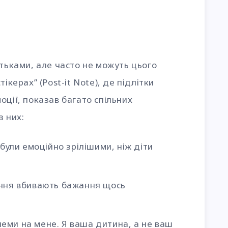
атьками, але часто не можуть цього
ікерах” (Post-it Note), де підлітки
оції, показав багато спільних
з них:
 були емоційно зрілішими, ніж діти
яння вбивають бажання щось
еми на мене. Я ваша дитина, а не ваш