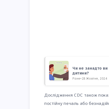
Чи не занадто ви 
дитини?
Різне
•
28 Жовтня, 2024
Дослідження CDC також пока
постійну печаль або безнадій