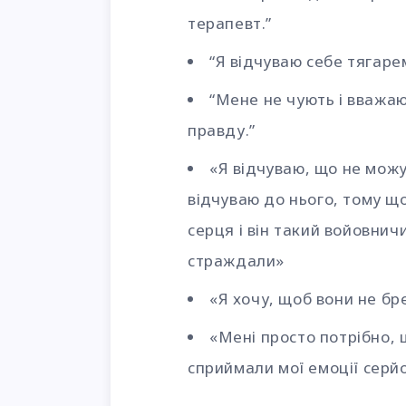
терапевт.”
“Я відчуваю себе тягаре
“Мене не чують і вважа
правду.”
«Я відчуваю, що не можу
відчуваю до нього, тому щ
серця і він такий войовнич
страждали»
«Я хочу, щоб вони не бр
«Мені просто потрібно, 
сприймали мої емоції серй