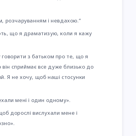
м, розчаруванням і невдахою.”
ють, що я драматизую, коли я кажу
 говорити з батьком про те, що я
о він сприймає все дуже близько до
ий. Я не хочу, щоб наші стосунки
ехали мені і один одному».
щоб дорослі вислухали мене і
озно».