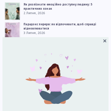
Як розпізнати емоційно доступну людину: 5
практичних ознак
2 Липня, 2026
Парадокс перерв: як відпочивати, щоб справді
відновлюватися
3 Липня, 2026
Close
Як реагувати на дитячі сильні емоції
this
9 Липня, 2026
modul
Чому двоє людей бачать одну й ту саму історію
по‑різному: що каже нейронаука
5 Липня, 2026
Чому культура звинувачення стала нормою — і як
зменшити її вплив у стосунках і на роботі
8 Липня, 2026