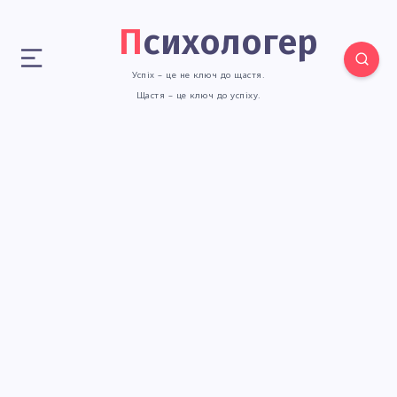
Психологер
Успіх – це не ключ до щастя.
Щастя – це ключ до успіху.