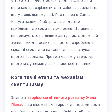
у 1980-х та 1990-х роках, свідчать, що діти
починають розрізняти фантазію та реальність
ще у дошкільному віці. Проте віра в Санта-
Клауса зазвичай зберігається довше —
приблизно до семи-восьми років. Це явище
підтримується не лише культурним фоном, а й
зусиллями дорослих, які часто розробляють
складні схеми для надання доказів існування
цього персонажа. Проте з часом у структурі
цього міфу неминуче з’являються тріщини.
Когнітивні етапи та механізм
скептицизму
Згідно з
теорією когнітивного розвитку Жана
Піаже
, діти віком від чотирьох до восьми років
перебувають на «доопераційній стадії», де