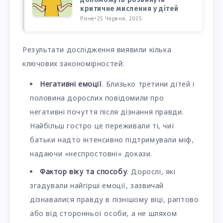
критичне мислення у дітей
Різне
•
25 Червня, 2025
Результати дослідження виявили кілька
ключових закономірностей:
Негативні емоції
. Близько третини дітей і
половина дорослих повідомили про
негативні почуття після дізнання правди.
Найбільш гостро це переживали ті, чиї
батьки надто інтенсивно підтримували міф,
надаючи «неспростовні» докази.
Фактор віку та способу
. Дорослі, які
згадували найгірші емоції, зазвичай
дізнавалися правду в пізнішому віці, раптово
або від сторонньої особи, а не шляхом