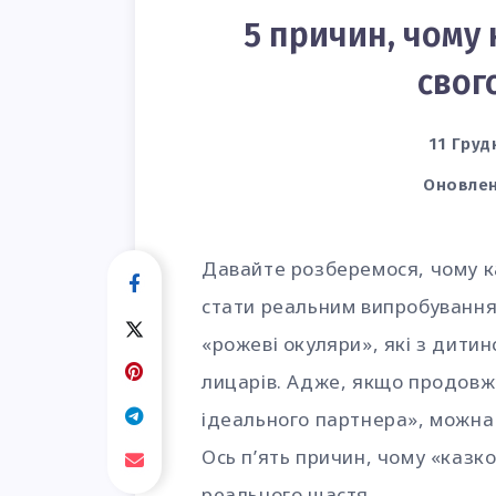
5 причин, чому 
свог
11 Груд
Оновлен
Давайте розберемося, чому к
стати реальним випробуванням
«рожеві окуляри», які з дитин
лицарів. Адже, якщо продовж
ідеального партнера», можна
Ось п’ять причин, чому «казк
реального щастя.