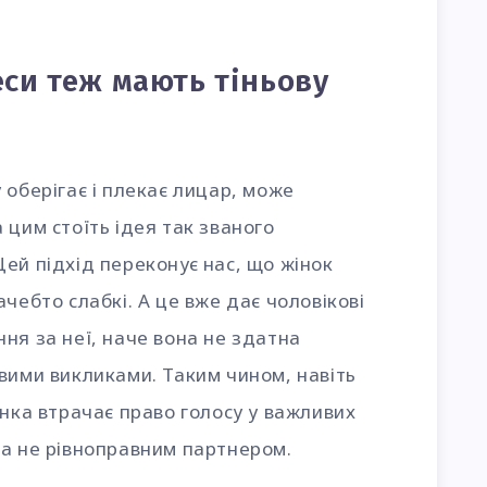
еси теж мають тіньову
 оберігає і плекає лицар, може
 цим стоїть ідея так званого
ей підхід переконує нас, що жінок
чебто слабкі. А це вже дає чоловікові
ня за неї, наче вона не здатна
вими викликами. Таким чином, навіть
інка втрачає право голосу у важливих
 а не рівноправним партнером.