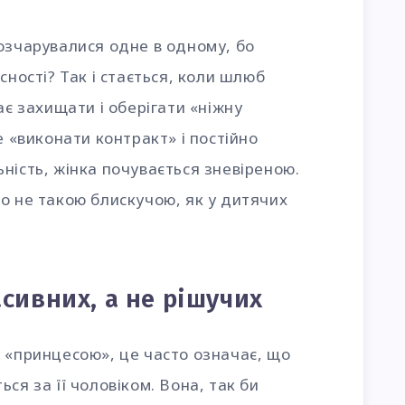
озчарувалися одне в одному, бо
сності? Так і стається, коли шлюб
ає захищати і оберігати «ніжну
е «виконати контракт» і постійно
ність, жінка почувається зневіреною.
о не такою блискучою, як у дитячих
сивних, а не рішучих
 «принцесою», це часто означає, що
ся за її чоловіком. Вона, так би