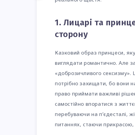
1. Лицарі та принц
сторону
Казковий образ принцеси, яку
виглядати романтично. Але за
«доброзичливого сексизму». Ц
потрібно захищати, бо вони на
право приймати важливі рішен
самостійно впоратися з життє
перебуваючи на п’єдесталі, ж
питаннях, стаючи прикрасою,