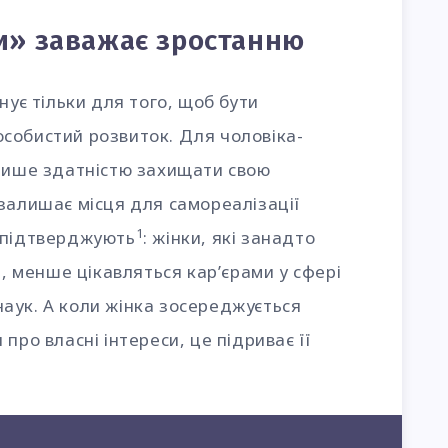
си» заважає зростанню
нує тільки для того, щоб бути
собистий розвиток. Для чоловіка-
 лише здатністю захищати свою
залишає місця для самореалізації
1
 підтверджують
: жінки, які занадто
і, менше цікавляться кар’єрами у сфері
аук. А коли жінка зосереджується
про власні інтереси, це підриває її