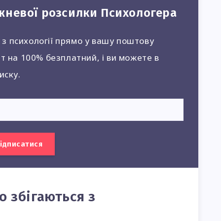
жневої розсилки Психологера
я з психології прямо у вашу поштову
т на 100% безплатний, і ви можете в
иску.
ідписатися
ко збігаються з