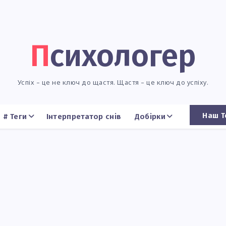
Психологер
Успіх – це не ключ до щастя. Щастя – це ключ до успіху.
Наш Т
# Теги
Інтерпретатор снів
Добірки