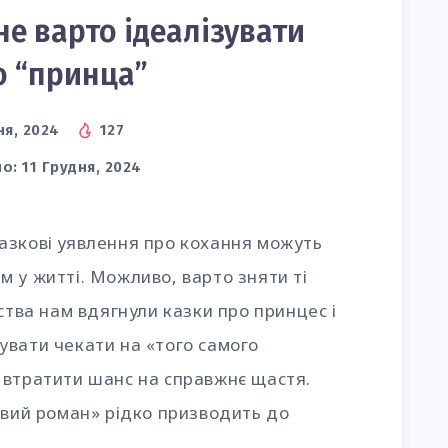
не варто ідеалізувати
о “принца”
ня, 2024
127
о:
11 Грудня, 2024
азкові уявлення про кохання можуть
 у житті. Можливо, варто зняти ті
ства нам вдягнули казки про принцес і
увати чекати на «того самого
 втратити шанс на справжнє щастя.
овий роман» рідко призводить до