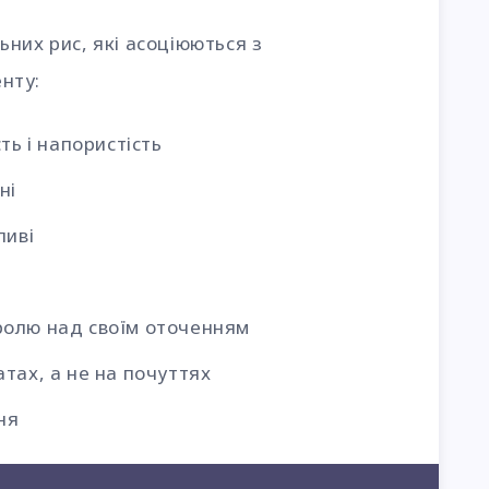
них рис, які асоціюються з
нту:
ть і напористість
ні
ливі
ролю над своїм оточенням
тах, а не на почуттях
ня