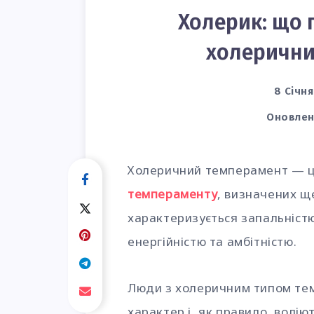
Холерик: що 
холерични
8 Січня
Оновлен
Холеричний темперамент — ц
темпераменту
, визначених щ
характеризується запальністю
енергійністю та амбітністю.
Люди з холеричним типом те
характер і, як правило, волі