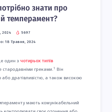
потрібно знати про
й темперамент?
, 2024
5697
о:
18 Травня, 2024
е один з
чотирьох типів
1
е стародавніми греками.
Він
 або дратівливістю, а також високою
мпераменту мають комунікабельний
ють контролювати своє оточення або