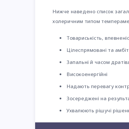
Нижче наведено список загаль
холеричним типом темпераме
Товариськість, впевненіс
Цілеспрямовані та амбіт
Запальні й часом дратів
Високоенергійні
Надають перевагу конт
Зосереджені на результа
Ухвалюють рішучі рішен