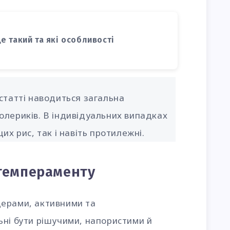
е такий та які особливості
й статті наводиться загальна
олериків. В індивідуальних випадках
их рис, так і навіть протилежні.
темпераменту
ерами, активними та
ьні бути рішучими, напористими й