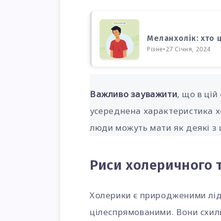
Меланхолік: хто ц
Різне
•
27 Січня, 2024
Важливо зауважити
, що в ці
усереднена характеристика х
люди можуть мати як деякі з ц
Риси холеричного 
Холерики є природженими лід
цілеспрямованими. Вони схил