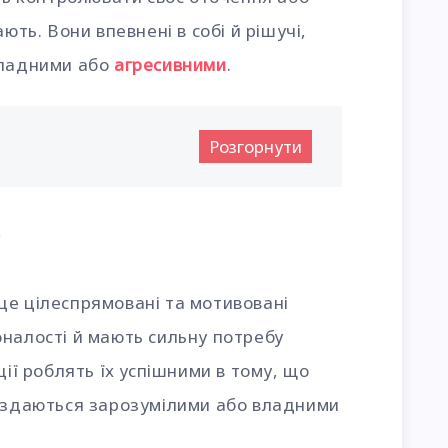
ють. Вони впевнені в собі й рішучі,
владними або
агресивними
.
Розгорнути
?
це цілеспрямовані та мотивовані
налості й мають сильну потребу
ції роблять їх успішними в тому, що
о здаються зарозумілими або владними