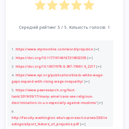
Середній рейтинг
5
/ 5. Кількість голосів:
1
https://www.etymonline.com/word/prejudice
[
↩
]
https://doi.org/10.1177/0146167219832335
[
↩
]
https://doi.org/10.1007/978-0-387-79061-9_2217
[
↩
]
https://www.epi.org/publication/black-white-wage-
gaps-expand-with-rising-wage-inequality/
[
↩
]
https://www.pewresearch.org/fact-
tank/2019/05/17/many-americans-see-religious-
discrimination-in-u-s-especially-against-muslims/
[
↩
]
http://faculty.washington.edu/caporaso/courses/203/re
adings/allport_Nature_of_prejudice.pdf
[
↩
]