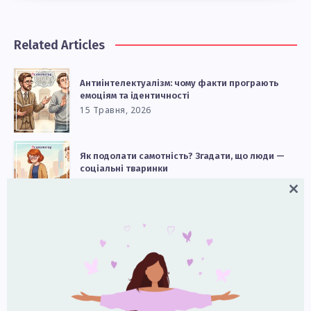
Related Articles
Антиінтелектуалізм: чому факти програють
емоціям та ідентичності
15 Травня, 2026
Як подолати самотність? Згадати, що люди —
соціальні тваринки
21 Квітня, 2026
Close
this
modul
Чому ми кидаємо справи на півдорозі?
8 Квітня, 2026
Покоління ксеніалів (1976–1985): життя на