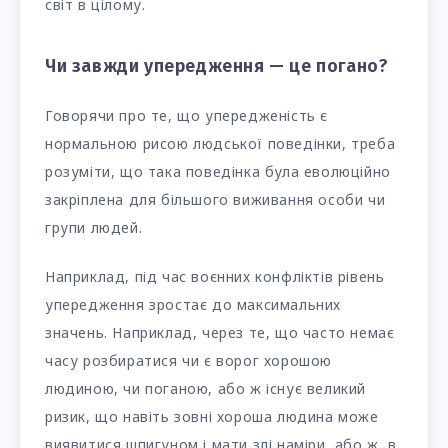
світ в цілому.
Чи завжди упередження — це погано?
Говорячи про те, що упередженість є
нормальною рисою людської поведінки, треба
розуміти, що така поведінка була еволюційно
закріплена для більшого виживання особи чи
групи людей.
Наприклад, під час воєнних конфліктів рівень
упередження зростає до максимальних
значень. Наприклад, через те, що часто немає
часу розбиратися чи є ворог хорошою
людиною, чи поганою, або ж існує великий
ризик, що навіть зовні хороша людина може
виявитися шпигуном і мати злі наміри, або ж, в