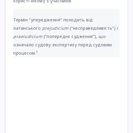
користі нікому з учасників.
Термін “упередження” походить від
латинського
prejudicium
(“несправедливість”) і
praeiudicium
(“попереднє судження”), що
означало судову експертизу перед судовим
1
процесом.