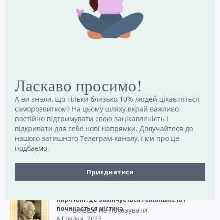
стику двох епох
31 Березня, 2026
Ілюзія безпеки: чому зовнішні гарантії безсилі
перед хаосом життя
27 Березня, 2026
Ласкаво просимо!
Робіть якомога більше помилок і якомога
А ви знали, що тільки близько 10% людей цікавляться
швидше!
саморозвитком? На цьому шляху вкрай важливо
6 Березня, 2026
постійно підтримувати свою зацікавленість і
відкривати для себе нові напрямки. Долучайтеся до
нашого затишного Телеграм-каналу, і ми про це
подбаємо.
Як підсвідомість визначає, що для нас
«дорого»
4 Лютого, 2026
Приєднатися
Карл Юнг: де закінчується геніальність і
починається містика
Більше не показувати
8 Грудня, 2025