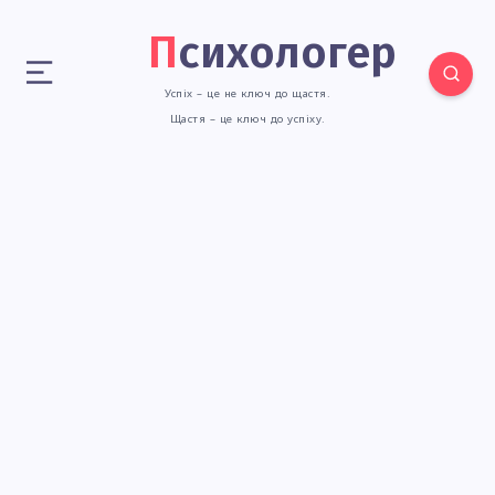
Психологер
Успіх – це не ключ до щастя.
Щастя – це ключ до успіху.