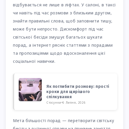
відбувається не лише в ліфтах. У салоні, в таксі
чи навіть під час розмови з близьким другом,
знайти правильні слова, щоб заповнити тишу,
може бути непросто. Дискомфорт під час
світської бесіди змушує багатьох шукати
порад, а інтернет рясніє статтями з порадами
та пропозиціями щодо вдосконалення цієї
соціальної навички.
Як поглибити розмову: прості
кроки для щирішого
спілкування
Стосунки
•
6 Липня, 2026
Мета більшості порад — перетворити світську
бесіду з рутинної справи на приємне заняття.