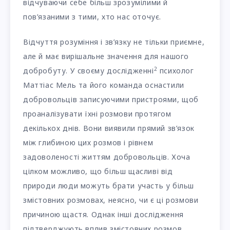
відчуваючи себе більш зрозумілими й
пов’язаними з тими, хто нас оточує.
Відчуття розуміння і зв’язку не тільки приємне,
але й має вирішальне значення для нашого
2
добробуту. У своєму дослідженні
психолог
Маттіас Мель та його команда оснастили
добровольців записуючими пристроями, щоб
проаналізувати їхні розмови протягом
декількох днів. Вони виявили прямий зв’язок
між глибиною цих розмов і рівнем
задоволеності життям добровольців. Хоча
цілком можливо, що більш щасливі від
природи люди можуть брати участь у більш
змістовних розмовах, неясно, чи є ці розмови
причиною щастя. Однак інші дослідження
підтверджують вплив змістовних розмов.