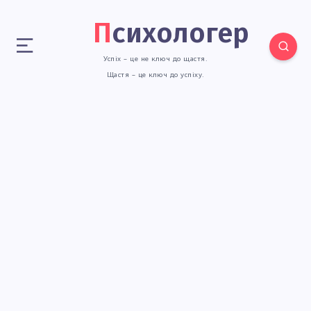
Психологер
Успіх – це не ключ до щастя.
Щастя – це ключ до успіху.