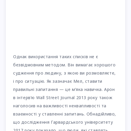
Однак використання таких списків не є
безвідмовним методом. Він вимагає хорошого
судження про людину, з якою ви розмовляєте,
і про ситуацію. Як зазначає Мел, ставити
правильні запитання — це м’яка навичка. Арон
в інтерв’ю Wall Street Journal 2013 року також
наголосив на важливості неквапливості та
взаємності у ставленні запитань. Обнадійливо,
що дослідження Гарвардського університету
2017 року показало, що люди, які ставлять