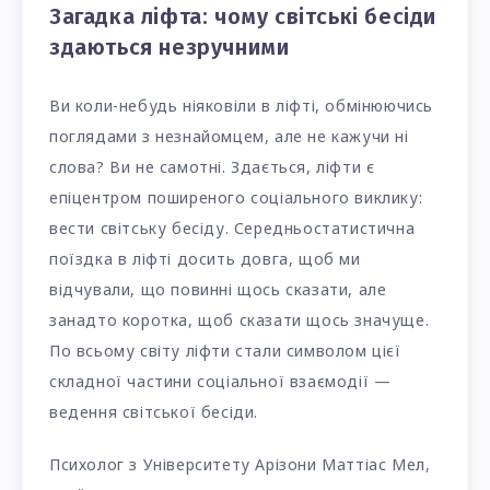
Загадка ліфта: чому світські бесіди
здаються незручними
Ви коли-небудь ніяковіли в ліфті, обмінюючись
поглядами з незнайомцем, але не кажучи ні
слова? Ви не самотні. Здається, ліфти є
епіцентром поширеного соціального виклику:
вести світську бесіду. Середньостатистична
поїздка в ліфті досить довга, щоб ми
відчували, що повинні щось сказати, але
занадто коротка, щоб сказати щось значуще.
По всьому світу ліфти стали символом цієї
складної частини соціальної взаємодії —
ведення світської бесіди.
Психолог з Університету Арізони Маттіас Мел,