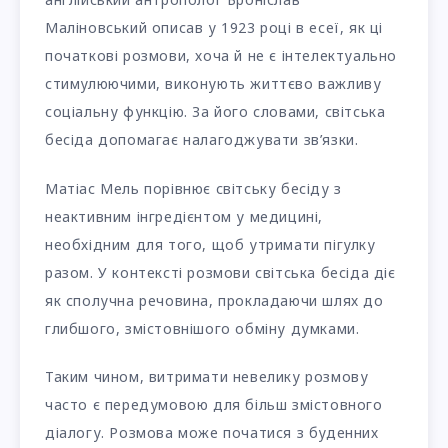
Маліновський описав у 1923 році в есеї, як ці
початкові розмови, хоча й не є інтелектуально
стимулюючими, виконують життєво важливу
соціальну функцію. За його словами, світська
бесіда допомагає налагоджувати зв’язки.
Матіас Мель порівнює світську бесіду з
неактивним інгредієнтом у медицині,
необхідним для того, щоб утримати пігулку
разом. У контексті розмови світська бесіда діє
як сполучна речовина, прокладаючи шлях до
глибшого, змістовнішого обміну думками.
Таким чином, витримати невелику розмову
часто є передумовою для більш змістовного
діалогу. Розмова може початися з буденних