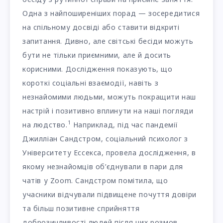
Одна з найпоширеніших порад — зосередитися
на спільному досвіді або ставити відкриті
запитання. Дивно, але світські бесіди можуть
бути не тільки приємними, але й досить
корисними. Дослідження показують, що
короткі соціальні взаємодії, навіть з
незнайомими людьми, можуть покращити наш
настрій і позитивно вплинути на наші погляди
1
на людство.
Наприклад, під час пандемії
Джилліан Сандстром, соціальний психолог з
Університету Ессекса, провела дослідження, в
якому незнайомців об’єднували в пари для
чатів у Zoom. Сандстром помітила, що
учасники відчували підвищене почуття довіри
та більш позитивне сприйняття
доброзичливості людей після цих розмов.