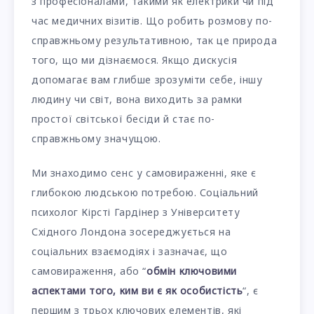
з професіоналами, такими як електрики чи під
час медичних візитів. Що робить розмову по-
справжньому результативною, так це природа
того, що ми дізнаємося. Якщо дискусія
допомагає вам глибше зрозуміти себе, іншу
людину чи світ, вона виходить за рамки
простої світської бесіди й стає по-
справжньому значущою.
Ми знаходимо сенс у самовираженні, яке є
глибокою людською потребою. Соціальний
психолог Кірсті Гардінер з Університету
Східного Лондона зосереджується на
соціальних взаємодіях і зазначає, що
самовираження, або “
обмін ключовими
аспектами того, ким ви є як особистість
“, є
першим з трьох ключових елементів, які