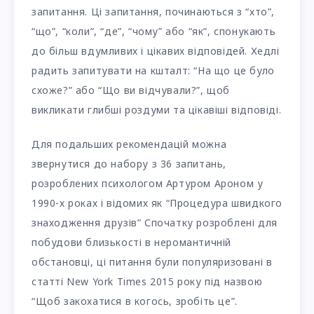
запитання. Ці запитання, починаються з “хто”,
“що”, “коли”, “де”, “чому” або “як”, спонукають
до більш вдумливих і цікавих відповідей. Хедлі
радить запитувати на кшталт: “На що це було
схоже?” або “Що ви відчували?”, щоб
викликати глибші роздуми та цікавіші відповіді.
Для подальших рекомендацій можна
звернутися до набору з 36 запитань,
розроблених психологом Артуром Ароном у
1990-х роках і відомих як “Процедура швидкого
знаходження друзів” Спочатку розроблені для
побудови близькості в неромантичній
обстановці, ці питання були популяризовані в
статті New York Times 2015 року під назвою
“Щоб закохатися в когось, зробіть це”.