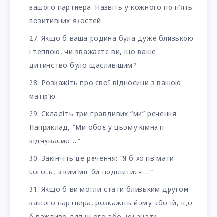
вашого партнера. Назвіть у кожного по п’ять
позитивних якостей.
Якщо б ваша родина була дуже близькою
і теплою, чи вважаєте ви, що ваше
дитинство було щасливішим?
Розкажіть про свої відносини з вашою
матір’ю.
Складіть три правдивих “ми” речення.
Наприклад, “Ми обоє у цьому кімнаті
відчуваємо …”
Закінчіть це речення: “Я б хотів мати
когось, з ким міг би поділитися …”
Якщо б ви могли стати близьким другом
вашого партнера, розкажіть йому або їй, що
б важливо для нього або неї знати.