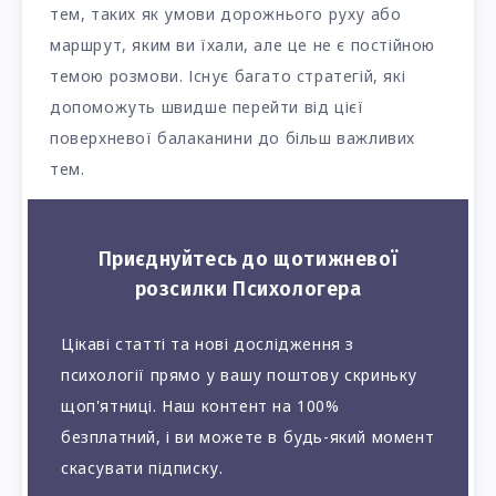
тем, таких як умови дорожнього руху або
маршрут, яким ви їхали, але це не є постійною
темою розмови. Існує багато стратегій, які
допоможуть швидше перейти від цієї
поверхневої балаканини до більш важливих
тем.
Приєднуйтесь до щотижневої
розсилки Психологера
Цікаві статті та нові дослідження з
психології прямо у вашу поштову скриньку
щоп'ятниці. Наш контент на 100%
безплатний, і ви можете в будь-який момент
скасувати підписку.