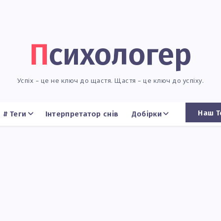
Психологер
Успіх – це не ключ до щастя. Щастя – це ключ до успіху.
Наш Т
# Теги
Інтерпретатор снів
Добірки