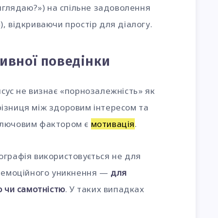
виглядаю?») на спільне задоволення
, відкриваючи простір для діалогу.
ивної поведінки
сус не визнає «порнозалежність» як
а різниця між здоровим інтересом та
Ключовим фактором є
мотивація
.
ографія використовується не для
т емоційного уникнення —
для
ю чи самотністю
. У таких випадках