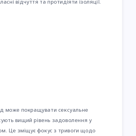
асні відчуття та протидіяти ізоляції.
ляд може покращувати сексуальне
сують вищий рівень задоволення у
зом. Це зміщує фокус з тривоги щодо