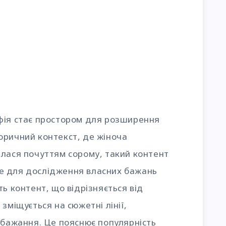
фія стає простором для розширення
оричний контекст, де жіноча
алася почуттям сорому, такий контент
е для дослідження власних бажань
ь контент, що відрізняється від
зміщується на сюжетні лінії,
 бажання. Це пояснює популярність