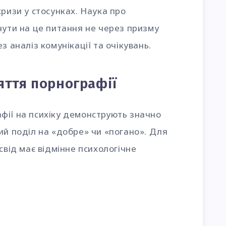
кризи у стосунках. Наука про
нути на це питання не через призму
з аналіз комунікації та очікувань.
яття порнографії
фії на психіку демонструють значно
ий поділ на «добре» чи «погано». Для
свід має відмінне психологічне