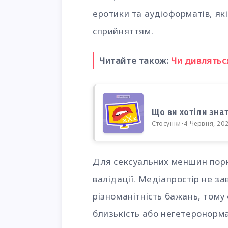
еротики та аудіоформатів, які
сприйняттям.
Читайте також:
Чи дивлятьс
Що ви хотіли зна
Стосунки
•
4 Червня, 20
Для сексуальних меншин порн
валідації. Медіапростір не з
різноманітність бажань, том
близькість або негетеронорм