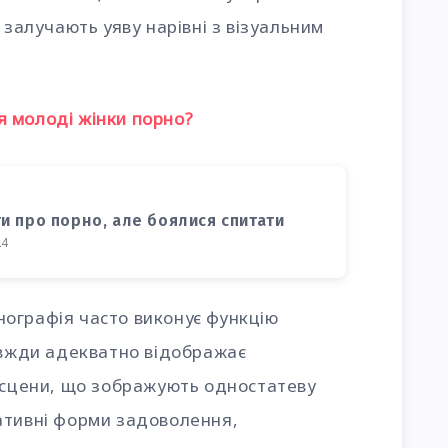
 залучають уяву нарівні з візуальним
я молоді жінки порно?
ти про порно, але боялися спитати
24
ографія часто виконує функцію
авжди адекватно відображає
у сцени, що зображують одностатеву
ативні форми задоволення,