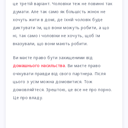
це третій варіант. Чоловіки теж не повинні так
думати. Але так само як більшість жінок не
хочуть жити в домі, де їхній чоловік буде
диктувати їм, що вони можуть робити, а що
ні, так само і чоловіки не хочуть, щоб їм
вказували, що вони мають робити.
Ви маєте право бути захищеними від
домашнього насильства
. Ви маєте право
очікувати правди від свого партнера. Після
цього з усім можна домовитися. Тож
домовляйтеся. Зрештою, це все не про порно.
Це про владу.