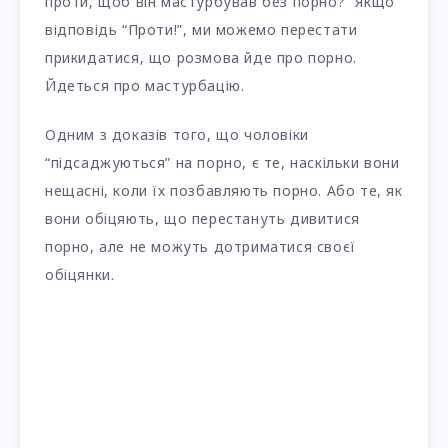
проти, щоб він мастурбував без порно?” Якщо
відповідь “Проти!”, ми можемо перестати
прикидатися, що розмова йде про порно.
Йдеться про мастурбацію.
Одним з доказів того, що чоловіки
“підсаджуються” на порно, є те, наскільки вони
нещасні, коли їх позбавляють порно. Або те, як
вони обіцяють, що перестануть дивитися
порно, але не можуть дотриматися своєї
обіцянки.