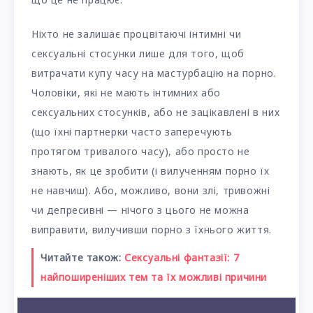
Ніхто не залишає процвітаючі інтимні чи
сексуальні стосунки лише для того, щоб
витрачати купу часу на мастурбацію на порно.
Чоловіки, які не мають інтимних або
сексуальних стосунків, або не зацікавлені в них
(що їхні партнерки часто заперечують
протягом тривалого часу), або просто не
знають, як це зробити (і вилученням порно їх
не навчиш). Або, можливо, вони злі, тривожні
чи депресивні — нічого з цього не можна
виправити, вилучивши порно з їхнього життя.
Читайте також:
Сексуальні фантазії: 7
найпоширеніших тем та їх можливі причини