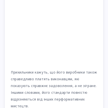
Прихильники кажуть, що його виробники також
справедливо платять виконавцям, які
показують справжнє задоволення, а не зігране.
Іншими словами, його стандарти повністю
відрізняються від інших перформативних
мистецтв.