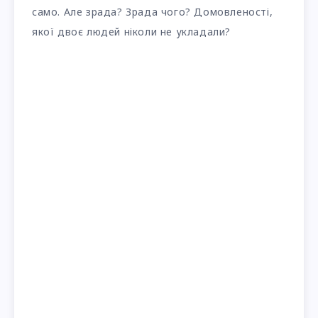
само. Але зрада? Зрада чого? Домовленості,
якої двоє людей ніколи не укладали?