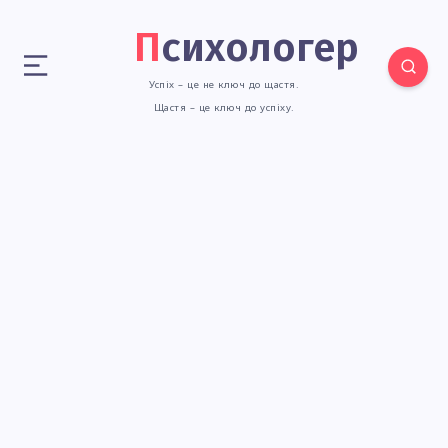
Психологер
Успіх – це не ключ до щастя.
Щастя – це ключ до успіху.