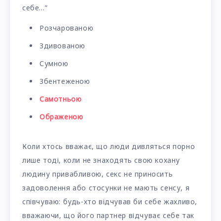
себе…”
Розчарованою
Здивованою
Сумною
Збентеженою
Самотньою
Ображеною
Коли хтось вважає, що люди дивляться порно
лише тоді, коли не знаходять свою кохану
людину привабливою, секс не приносить
задоволення або стосунки не мають сенсу, я
співчуваю: будь-хто відчував би себе жахливо,
вважаючи, що його партнер відчуває себе так