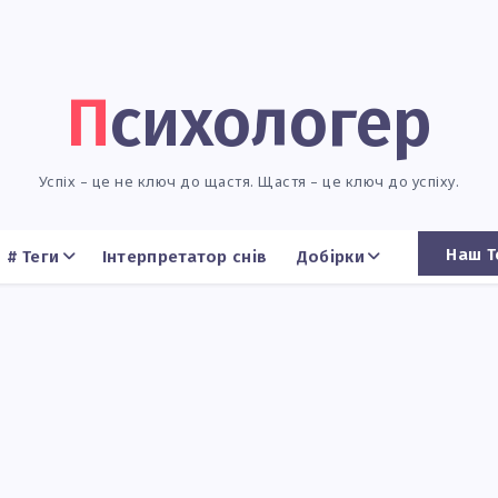
Психологер
Успіх – це не ключ до щастя. Щастя – це ключ до успіху.
Наш Т
# Теги
Інтерпретатор снів
Добірки