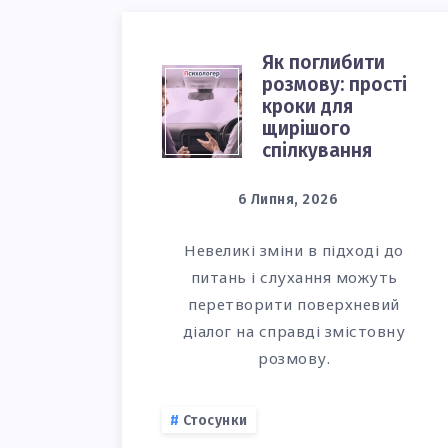
Як поглибити
ЯК
розмову: прості
кроки для
ПОГЛИБИТИ
щирішого
спілкування
РОЗМОВУ:
6 Липня, 2026
ПРОСТІ
Невеликі зміни в підході до
КРОКИ
питань і слухання можуть
перетворити поверхневий
ДЛЯ
діалог на справді змістовну
розмову.
ЩИРІШОГО
СПІЛКУВАНН
Стосунки