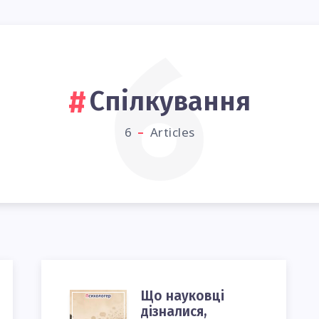
6
Спілкування
6
Articles
Що науковці
ЩО
дізналися,