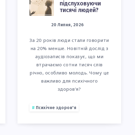
підслуховуючи
НАУКОВЦІ
тисячі людей?
ДІЗНАЛИСЯ,
20 Липня, 2026
ПІДСЛУХОВУЮЧ
За 20 років люди стали говорити
ТИСЯЧІ
на 20% менше. Новітній дослід з
аудіозаписів показує, що ми
ИВНОГО
ЛЮДЕЙ?
втрачаємо сотни тисяч слів
річно, особливо молодь. Чому це
важливо для психічного
здоров’я?
Психічне здоров'я