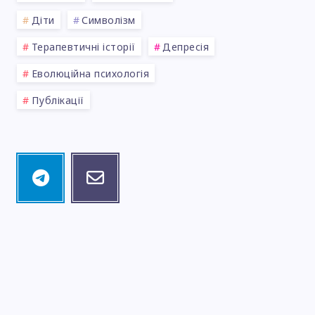
Діти
Символізм
Терапевтичні історії
Депресія
Еволюційна психологія
Публікації
Telegram
Email
Follow
Contact
me!
me!