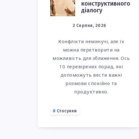
конструктивного
РОЗМОВИ:
діалогу
5
2 Серпня, 2026
ПОРАД
Конфлікти неминучі, але їх
ДЛЯ
можна перетворити на
можливість для зближення. Ось
КОНСТРУКТ
10 перевірених порад, які
допоможуть вести важкі
ДІАЛОГУ
розмови спокійно та
продуктивно.
Стосунки