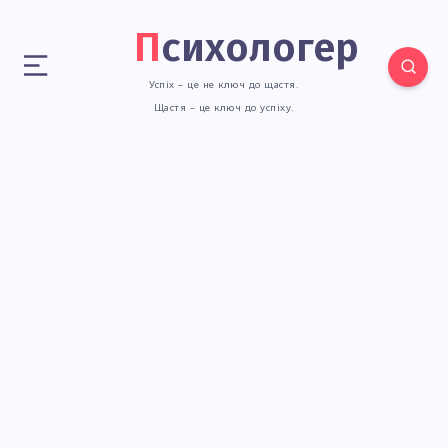
Психологер
Успіх – це не ключ до щастя.
Щастя – це ключ до успіху.