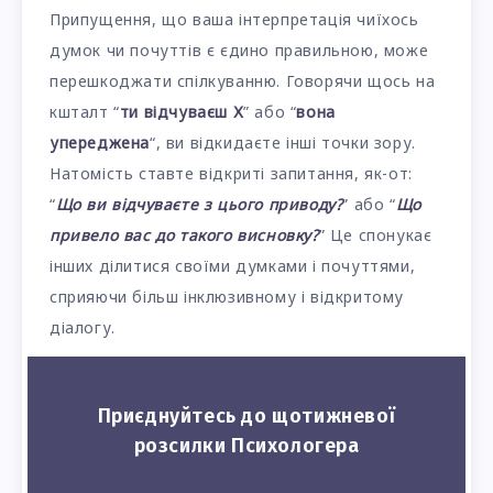
Припущення, що ваша інтерпретація чиїхось
думок чи почуттів є єдино правильною, може
перешкоджати спілкуванню. Говорячи щось на
кшталт “
ти відчуваєш Х
” або “
вона
упереджена
“, ви відкидаєте інші точки зору.
Натомість ставте відкриті запитання, як-от:
“
Що ви відчуваєте з цього приводу?
” або “
Що
привело вас до такого висновку?
” Це спонукає
інших ділитися своїми думками і почуттями,
сприяючи більш інклюзивному і відкритому
діалогу.
Приєднуйтесь до щотижневої
розсилки Психологера