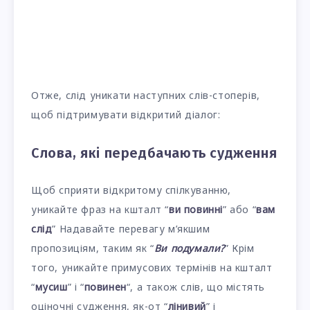
Отже, слід уникати наступних слів-стоперів,
щоб підтримувати відкритий діалог:
Слова, які передбачають судження
Щоб сприяти відкритому спілкуванню,
уникайте фраз на кшталт “
ви повинні
” або “
вам
слід
” Надавайте перевагу м’якшим
пропозиціям, таким як “
Ви подумали?
” Крім
того, уникайте примусових термінів на кшталт
“
мусиш
” і “
повинен
“, а також слів, що містять
оціночні судження, як-от “
лінивий
” і