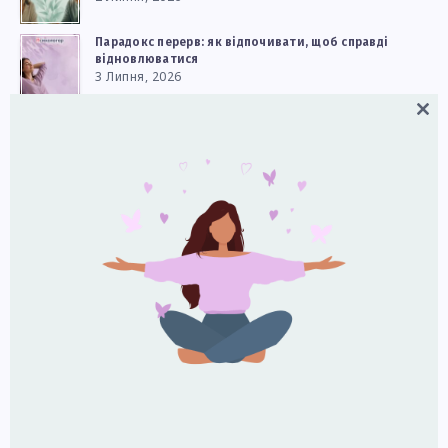
Парадокс перерв: як відпочивати, щоб справді
відновлюватися
3 Липня, 2026
Close
Як реагувати на дитячі сильні емоції
this
9 Липня, 2026
modul
Чому двоє людей бачать одну й ту саму історію
по‑різному: що каже нейронаука
5 Липня, 2026
Обміняйте частину екранного часу на творче хобі
для кращого настрою та самооцінки
11 Липня, 2026
Наші канали