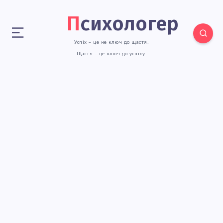
Психологер
Успіх – це не ключ до щастя.
Щастя – це ключ до успіху.