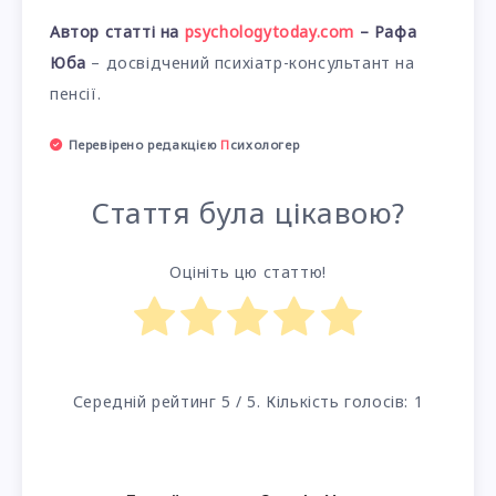
Автор статті на
psychologytoday.com
– Рафа
Юба
– досвідчений психіатр-консультант на
пенсії.
Перевірено редакцією
П
сихологер
Стаття була цікавою?
Оцініть цю статтю!
Середній рейтинг
5
/ 5. Кількість голосів:
1