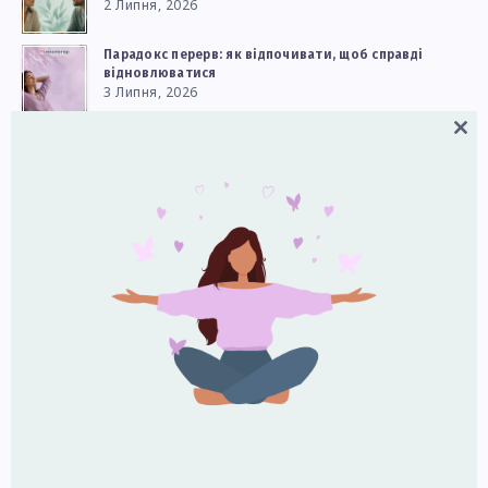
2 Липня, 2026
Парадокс перерв: як відпочивати, щоб справді
відновлюватися
3 Липня, 2026
Close
Як реагувати на дитячі сильні емоції
this
9 Липня, 2026
modul
Чому двоє людей бачать одну й ту саму історію
по‑різному: що каже нейронаука
5 Липня, 2026
Чому культура звинувачення стала нормою — і як
зменшити її вплив у стосунках і на роботі
8 Липня, 2026
Наші канали