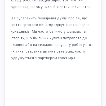
кращу роботу і вищий заробіток, ніж їхні
однолітки, в тому числі й жертви насильства.
Це суперечить поширеній думці про те, що
життя зрештою винагороджує жертв і карає
кривдників. Ми часто бачимо у фільмах та
історіях, що шкільний хуліган потрапляє до
в’язниці або на низькооплачувану роботу, тоді
як тиха, старанна дитина стає успішною й
одружується з партнером своєї мрії.