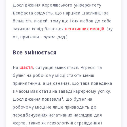
Дослідження Королівського університету
Белфаста свідчать, що нарциси щасливіші за
більшість людей, тому що їхня любов до себе
захищає їх від багатьох
негативних емоцій
. (ну
от, приїхали…
прим. ред.
)
Все змінюється
На
щастя
, ситуація змінюється. Агресія та
булінг на робочому місці стають менш
прийнятними, а це означає, що така поведінка
з часом має стати на заваді кар’єрному успіху.
3
Дослідження показали
, що булінг на
робочому місці не лише призводить до
передбачуваних негативних наслідків для
жертв, таких як психологічні страждання і