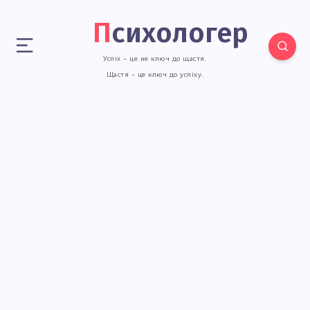
Психологер
Успіх – це не ключ до щастя.
Щастя – це ключ до успіху.