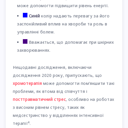
може допомогти підвищити рівень енергії.
Синій
колір надають перевагу за його
заспокійливий вплив на хвороби та роль в
управлінні болем.
Вважається, що допомагає при шкірних
захворюваннях.
Нещодавні дослідження, включаючи
дослідження 2020 року, припускають, що
хромотерапія
може допомогти пом’якшити такі
проблеми, як втома від співчуття і
посттравматичний стрес
, особливо на роботах
з високим рівнем стресу, таких як
медсестринство у відділеннях інтенсивної
4
терапії
.