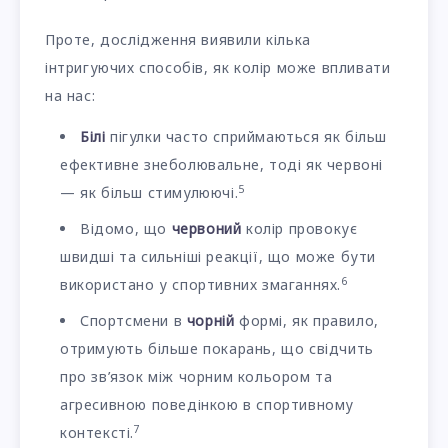
Проте, дослідження виявили кілька
інтригуючих способів, як колір може впливати
на нас:
Білі
пігулки часто сприймаються як більш
ефективне знеболювальне, тоді як червоні
5
— як більш стимулюючі.
Відомо, що
червоний
колір провокує
швидші та сильніші реакції, що може бути
6
використано у спортивних змаганнях.
Спортсмени в
чорній
формі, як правило,
отримують більше покарань, що свідчить
про зв’язок між чорним кольором та
агресивною поведінкою в спортивному
7
контексті.