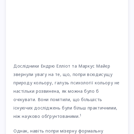
Дослідники Ендрю Елліот та Маркус Майєр
звернули увагу на те, що, попри всюдисущу
природу кольору, галузь психології кольору не
настільки розвинена, як можна було б
очікувати. Вони помітили, що більшість
існуючих досліджень були більш практичними,
1
ніж науково обґрунтованими.
Однак, навіть попри мізерну формальну