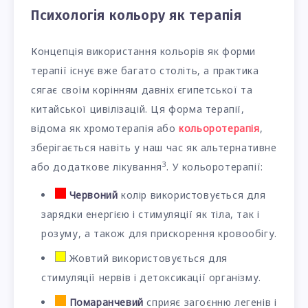
Психологія кольору як терапія
Концепція використання кольорів як форми
терапії існує вже багато століть, а практика
сягає своїм корінням давніх єгипетської та
китайської цивілізацій. Ця форма терапії,
відома як хромотерапія або
кольоротерапія
,
зберігається навіть у наш час як альтернативне
3
або додаткове лікування
. У кольоротерапії:
Червоний
колір використовується для
зарядки енергією і стимуляції як тіла, так і
розуму, а також для прискорення кровообігу.
Жовтий використовується для
стимуляції нервів і детоксикації організму.
Помаранчевий
сприяє загоєнню легенів і