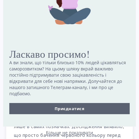
Ласкаво просимо!
А ви знали, що тільки близько 10% людей цікавляться
Колір може впливати на
саморозвитком? На цьому шляху вкрай важливо
продуктивність
постійно підтримувати свою зацікавленість і
відкривати для себе нові напрямки. Долучайтеся до
нашого затишного Телеграм-каналу, і ми про це
Дослідження показують, що кольори можуть
подбаємо.
впливати на те, як ми працюємо в певних
Приєднатися
ситуаціях. Наприклад, червоні позначки на
тесті часто викликають страх, але справа не
лише в самих позначках. Дослідження виявило,
Більше не показувати
що просто бачення червоного кольору перед