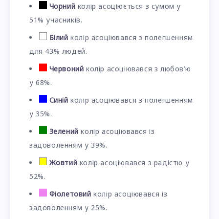
Чорний
колір асоціюється з сумом у
51% учасників.
Білий
колір асоціювався з полегшенням
для 43% людей.
Червоний
колір асоціювався з любов’ю
у 68%.
Синій
колір асоціювався з полегшенням
у 35%.
Зелений
колір асоціювався із
задоволенням у 39%.
Жовтий
колір асоціювався з радістю у
52%.
Фіолетовий
колір асоціювався із
задоволенням у 25%.