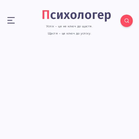
Психологер
Успіх – це не ключ до щастя.
Щастя – це ключ до успіху.