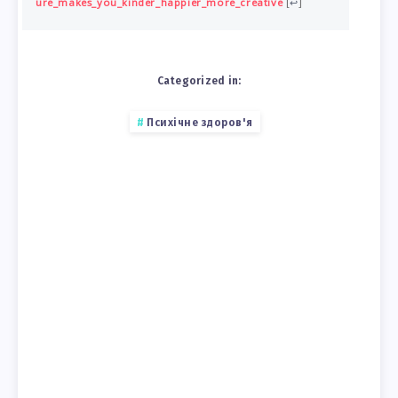
ure_makes_you_kinder_happier_more_creative
[
↩
]
Categorized in:
Психічне здоров'я