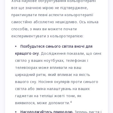
Хоча наукове обґрунтування кольоротерапії
все ще значною мірою не підтверджене,
практикувати певні аспекти кольоротерапії
самостійно абсолютно нешкідливо. Ось кілька
способів, з яких ви можете почати
експериментувати з кольоротерапією:
Позбудьтеся синього світла вночі для
кращого сну
. Дослідження показали, що синє
світло у ваших ноутбуках, телефонах і
телевізорах може впливати на ваш
циркадний ритм, який впливає на якість
вашого сну. Носіння окулярів проти синього
світла або зміна налаштувань на ваших
гаджетах на тепліші жовті тони, як
4
виявилося, може допомогти.
Насолоджуйтесь природою.
Зелень листя і