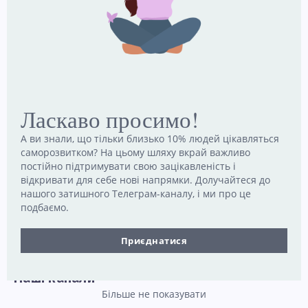
2 Липня, 2026
Парадокс перерв: як відпочивати, щоб справді
відновлюватися
3 Липня, 2026
Як реагувати на дитячі сильні емоції
9 Липня, 2026
Ласкаво просимо!
А ви знали, що тільки близько 10% людей цікавляться
Чому двоє людей бачать одну й ту саму історію
саморозвитком? На цьому шляху вкрай важливо
по‑різному: що каже нейронаука
постійно підтримувати свою зацікавленість і
5 Липня, 2026
відкривати для себе нові напрямки. Долучайтеся до
нашого затишного Телеграм-каналу, і ми про це
Чому культура звинувачення стала нормою — і як
подбаємо.
зменшити її вплив у стосунках і на роботі
8 Липня, 2026
Приєднатися
Наші канали
Більше не показувати