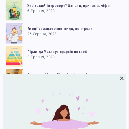
Хто такий інтроверт? Ознаки, причини, міфи
5 Травня, 2023
Емоції: визначення, види, контроль
25 Серпня, 2023
Піраміда Маслоу: Ієрархія потреб
9 Травня, 2023
Архетипи Юнга: 12 архітепічних фігур + 4 архетипи
19 Червня, 2023
Close
this
modul
Популярне за місяць
Як розпізнати емоційно доступну людину: 5
практичних ознак