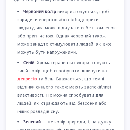
Червоний колір
використовується, щоб
зарядити енергією або підбадьорити
людину, яка може відчувати себе втомленою
або пригніченою. Однак червоний також
може занадто стимулювати людей, які вже
можуть бути напруженими.
Синій
. Хроматерапевти використовують
синій колір, щоб спробувати вплинути на
депресію
та біль. Вважається, що темні
відтінки синього також мають заспокійливі
властивості, і їх можна спробувати для
людей, які страждають від безсоння або
інших розладів сну.
Зелений
— це колір природи, і, на думку
хроматерапевтів, він може допомогти зняти