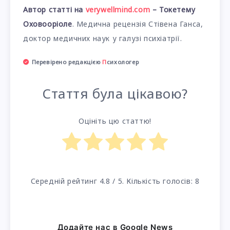
Автор статті на
verywellmind.com
– Токетему
Оховооріоле
. Медична рецензія Стівена Ганса,
доктор медичних наук у галузі психіатрії.
Перевірено редакцією
П
сихологер
Стаття була цікавою?
Оцініть цю статтю!
Середній рейтинг
4.8
/ 5. Кількість голосів:
8
Додайте нас в Google News