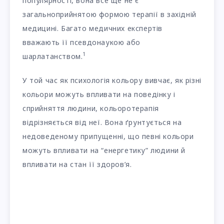
популярності, вона все ще не є
загальноприйнятою формою терапії в західній
медицині. Багато медичних експертів
вважають її псевдонаукою або
1
шарлатанством.
У той час як психологія кольору вивчає, як різні
кольори можуть впливати на поведінку і
сприйняття людини, кольоротерапія
відрізняється від неї. Вона ґрунтується на
недоведеному припущенні, що певні кольори
можуть впливати на “енергетику” людини й
впливати на стан її здоров’я.