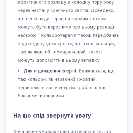
афективного розладу в холодну пору року
через нестачу сонячного світла. Доведено,
що певні види терапії яскравим світлом
можуть бути корисними при цьому розладі
2
настрою.
Кольоротерапія також передбачає
недоведену ідею про те, що теплі кольори,
такі як жовтий і помаранчевий, також
можуть допомогти в цьому випадку.
Для підвищення енергії.
Вважається, що
такі кольори, як червоний і жовтий,
підвищують вашу енергію і роблять вас
більш мотивованими.
На що слід звернути увагу
Хоча передумовою кольоротерапії є те, що