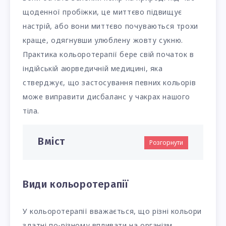
щоденної пробіжки, це миттєво підвищує
настрій, або вони миттєво почуваються трохи
краще, одягнувши улюблену жовту сукню.
Практика кольоротерапії бере свій початок в
індійській аюрведичній медицині, яка
стверджує, що застосування певних кольорів
може виправити дисбаланс у чакрах нашого
тіла.
Вміст
Розгорнути
Види кольоротерапії
У кольоротерапії вважається, що різні кольори
здатні по-різному впливати на організм.