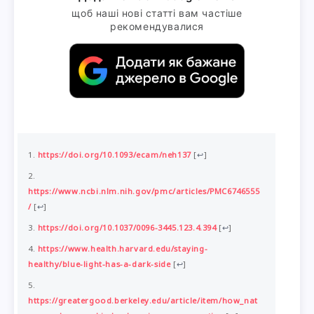
щоб наші нові статті вам частіше
рекомендувалися
https://doi.org/10.1093/ecam/neh137
[
↩
]
https://www.ncbi.nlm.nih.gov/pmc/articles/PMC6746555
/
[
↩
]
https://doi.org/10.1037/0096-3445.123.4.394
[
↩
]
https://www.health.harvard.edu/staying-
healthy/blue-light-has-a-dark-side
[
↩
]
https://greatergood.berkeley.edu/article/item/how_nat