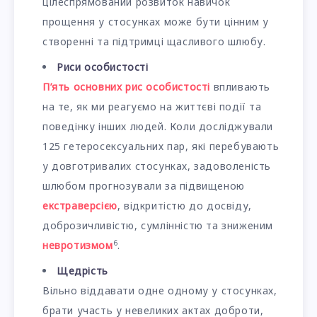
цілеспрямований розвиток навичок
прощення у стосунках може бути цінним у
створенні та підтримці щасливого шлюбу.
Риси особистості
П’ять основних рис особистості
впливають
на те, як ми реагуємо на життєві події та
поведінку інших людей. Коли досліджували
125 гетеросексуальних пар, які перебувають
у довготривалих стосунках, задоволеність
шлюбом прогнозували за підвищеною
екстраверсією
, відкритістю до досвіду,
доброзичливістю, сумлінністю та зниженим
6
невротизмом
.
Щедрість
Вільно віддавати одне одному у стосунках,
брати участь у невеликих актах доброти,