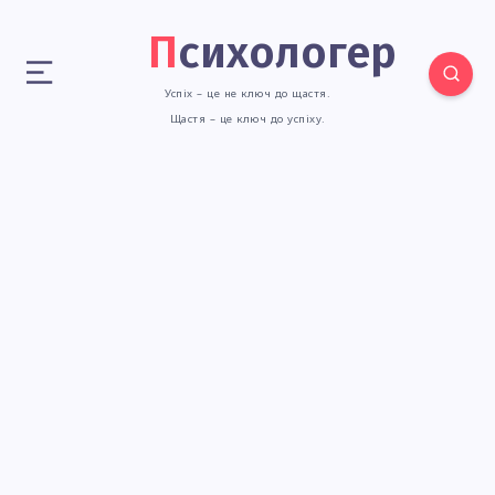
Психологер
Успіх – це не ключ до щастя.
Щастя – це ключ до успіху.