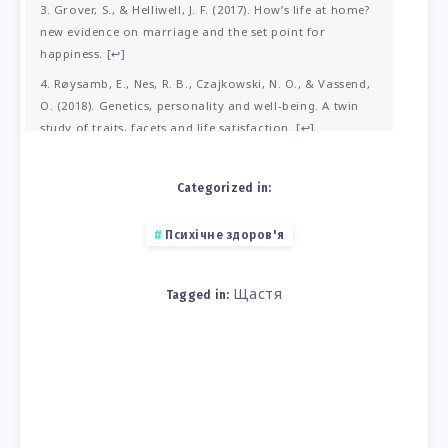
Grover, S., & Helliwell, J. F. (2017). How’s life at home?
new evidence on marriage and the set point for
happiness.
[
↩
]
Røysamb, E., Nes, R. B., Czajkowski, N. O., & Vassend,
O. (2018). Genetics, personality and well-being. A twin
study of traits, facets and life satisfaction.
[
↩
]
https://dash.harvard.edu/handle/1/37365080
[
↩
]
Claxton, A., O’Rourke, N., Smith, J. A. Z., & DeLongis,
Categorized in:
A. (2012). Personality traits and marital satisfaction
within enduring relationships.
[
↩
]
Психічне здоров'я
Wilcox, W. B., & Dew, J. (2013). The social and cultural
predictors of generosity in marriage.
[
↩
]
Щастя
Tagged in: