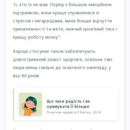
ті, хто їх не мав. Поряд з більшою емоційною
підтримкою, вони краще справлялися зі
стресом і негараздами, мали більше відчуття
приналежності та мети, нижчий кров’яний тиск і
1
кращу роботу мозку
.
Хороші стосунки також забезпечують
довготривалий захист здоров’я, оскільки такі
люди менш схильні до психічного занепаду у
віці 80 років.
Що таке радість і як
оримувати її більше
Психічне здоров'я
•
2 Квітня, 2024