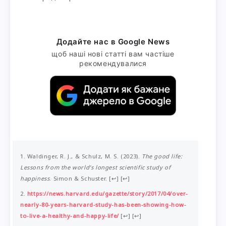
Додайте нас в Google News
щоб наші нові статті вам частіше
рекомендувалися
Waldinger, R. J., & Schulz, M. S. (2023).
The good life:
Lessons from the world’s longest scientific study of
happiness
. Simon & Schuster.
[
↩
]
[
↩
]
https://news.harvard.edu/gazette/story/2017/04/over-
nearly-80-years-harvard-study-has-been-showing-how-
to-live-a-healthy-and-happy-life/
[
↩
]
[
↩
]