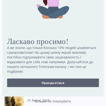
29 Липня, 2026
Чому деякі чоловіки шукають порятунку в
м’язах
28 Липня, 2026
Ласкаво просимо!
Коли вибір стає проблемою: як надлишок опцій
виснажує
А ви знали, що тільки близько 10% людей цікавляться
27 Липня, 2026
саморозвитком? На цьому шляху вкрай важливо
постійно підтримувати свою зацікавленість і
відкривати для себе нові напрямки. Долучайтеся до
нашого затишного Телеграм-каналу, і ми про це
Несподіваний ключ до щастя, який більшість
ігнорує
подбаємо.
27 Липня, 2026
Приєднатися
Оптимізм як усвідомлений вибір: що стоїть за
позитивним мисленням
25 Липня, 2026
Більше не показувати