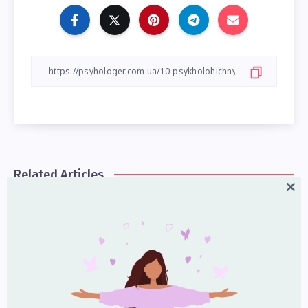
Related Articles
Close
this
Як не виснажитися від трагедій онлайн
modul
31 Липня, 2026
Як нарешті перестати уникати життя через
тривожність