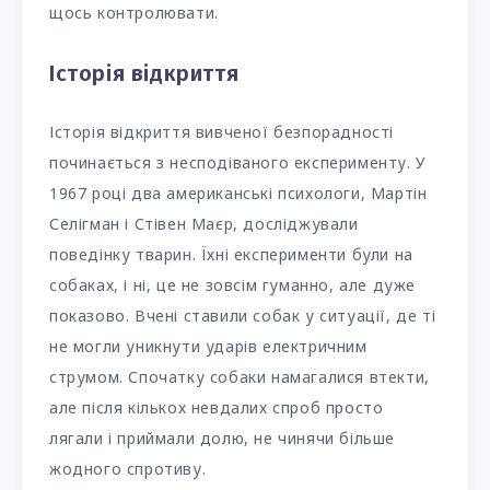
щось контролювати.
Історія відкриття
Історія відкриття вивченої безпорадності
починається з несподіваного експерименту. У
1967 році два американські психологи, Мартін
Селігман і Стівен Маєр, досліджували
поведінку тварин. Їхні експерименти були на
собаках, і ні, це не зовсім гуманно, але дуже
показово. Вчені ставили собак у ситуації, де ті
не могли уникнути ударів електричним
струмом. Спочатку собаки намагалися втекти,
але після кількох невдалих спроб просто
лягали і приймали долю, не чинячи більше
жодного спротиву.