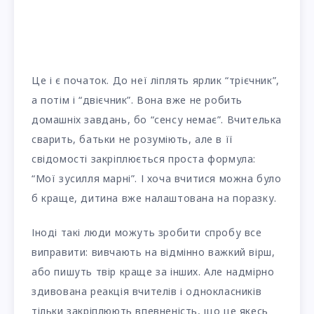
Це і є початок. До неї ліплять ярлик “трієчник”,
а потім і “двієчник”. Вона вже не робить
домашніх завдань, бо “сенсу немає”. Вчителька
сварить, батьки не розуміють, але в її
свідомості закріплюється проста формула:
“Мої зусилля марні”. І хоча вчитися можна було
б краще, дитина вже налаштована на поразку.
Іноді такі люди можуть зробити спробу все
виправити: вивчають на відмінно важкий вірш,
або пишуть твір краще за інших. Але надмірно
здивована реакція вчителів і однокласників
тільки закріплюють впевненість, що це якесь