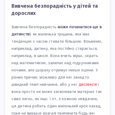
Вивчена безпорадність у дітей та
дорослих
Вивчена безпорадність
може починатися ще в
дитинстві
, як маленька тріщина, яка має
тенденцію з часом ставати більшою. Візьмемо,
наприклад, дитину, яка постійно старається,
наприклад, в школі. Вона вчить вірші, сидить
над математикою, залипає над підручниками
ночами, але щоразу отримує низькі оцінки. З
різних причин: можливо для неї занадто
швидкий темп навчання, або у неї
дислексія
і
вона просто не може засвоювати матеріал так
само легко, як інші. І от, з кожною невдачею,
ця дитина робить один маленький крок назад,
поки не вирішує взагалі припинити будь-які