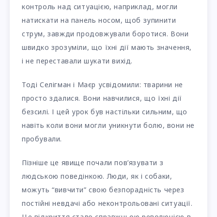
контроль над ситуацією, наприклад, могли
натискати на панель носом, щоб зупинити
струм, завжди продовжували боротися. Вони
швидко зрозуміли, що їхні дії мають значення,
і не переставали шукати вихід.
Тоді Селігман і Маєр усвідомили: тварини не
просто здалися. Вони навчилися, що їхні дії
безсилі. І цей урок був настільки сильним, що
навіть коли вони могли уникнути болю, вони не
пробували.
Пізніше це явище почали пов’язувати з
людською поведінкою. Люди, як і собаки,
можуть “вивчити” свою безпорадність через
постійні невдачі або неконтрольовані ситуації.
Це відкриття стало справжньою революцією в