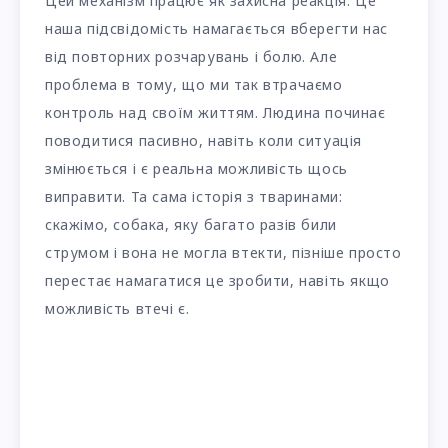
Цей механізм працює як захисна реакція. Це
наша підсвідомість намагається вберегти нас
від повторних розчарувань і болю. Але
проблема в тому, що ми так втрачаємо
контроль над своїм життям. Людина починає
поводитися пасивно, навіть коли ситуація
змінюється і є реальна можливість щось
виправити. Та сама історія з тваринами:
скажімо, собака, яку багато разів били
струмом і вона не могла втекти, пізніше просто
перестає намагатися це зробити, навіть якщо
можливість втечі є.