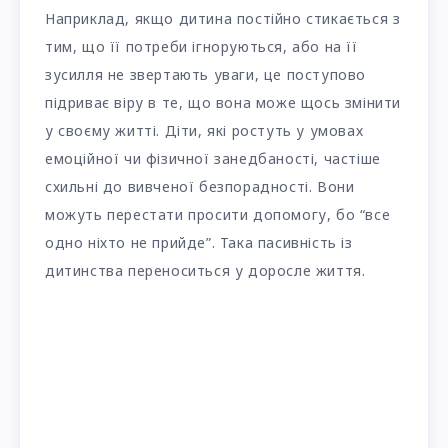
Наприклад, якщо дитина постійно стикається з
тим, що її потреби ігноруються, або на її
зусилля не звертають уваги, це поступово
підриває віру в те, що вона може щось змінити
у своєму житті. Діти, які ростуть у умовах
емоційної чи фізичної занедбаності, частіше
схильні до вивченої безпорадності. Вони
можуть перестати просити допомогу, бо “все
одно ніхто не прийде”. Така пасивність із
дитинства переноситься у доросле життя.