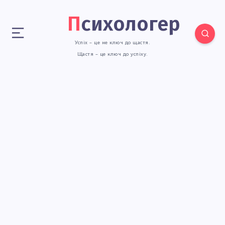
Психологер
Успіх – це не ключ до щастя.
Щастя – це ключ до успіху.