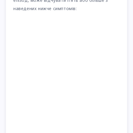
епізод, може відчувати п’ять або більше з
наведених нижче симптомів: