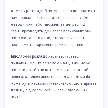
Існують різні види біполярного та повʼязаних з
ним розладів, кожен з яких включає в себе
епізоди манії або гіпоманії та депресії. Ці
стани призводять до непередбачуваних змін
настрою та поведінки, створюючи значні
проблеми та порушення в житті людини.
Біполярний розлад I
характеризується
принаймні одним епізодом манії, який може
настати до або після гіпоманіакального або
великого депресивного епізоду. Іноді манія
може бути настільки інтенсивною, що відриває
людину від реальності — стан, відомий як
психоз.