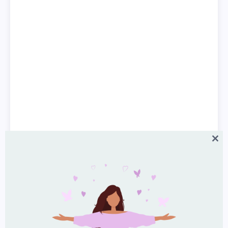
Close
Як діагностується біполярний розлад?
this
modul
Для діагностики біполярного розладу лікар
може використовувати багато інструментів:
Фізичний огляд
Історію хвороби, яка включатиме