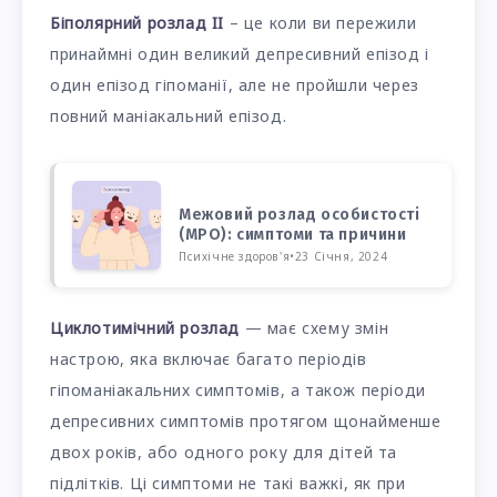
Біполярний розлад II
– це коли ви пережили
принаймні один великий депресивний епізод і
один епізод гіпоманії, але не пройшли через
повний маніакальний епізод.
Межовий розлад особистості
(МРО): симптоми та причини
Психічне здоров'я
•
23 Січня, 2024
Циклотимічний розлад
— має схему змін
настрою, яка включає багато періодів
гіпоманіакальних симптомів, а також періоди
депресивних симптомів протягом щонайменше
двох років, або одного року для дітей та
підлітків. Ці симптоми не такі важкі, як при