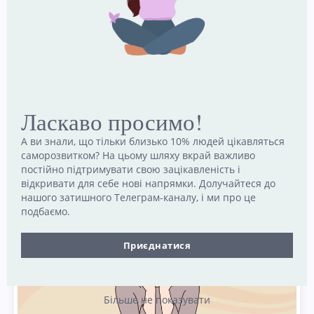
розпитування про ваші симптоми, анамнез
життя, досвід та сімейну історію.
Медичні тести для виключення інших
захворювань
Оцінка психічного здоров’я. Ваш лікар
Ласкаво просимо!
може провести таку оцінку або направити
А ви знали, що тільки близько 10% людей цікавляться
вас до спеціаліста з психічного здоров’я для
саморозвитком? На цьому шляху вкрай важливо
проходження такої оцінки.
постійно підтримувати свою зацікавленість і
відкривати для себе нові напрямки. Долучайтеся до
нашого затишного Телеграм-каналу, і ми про це
подбаємо.
Приєднатися
Більше не показувати