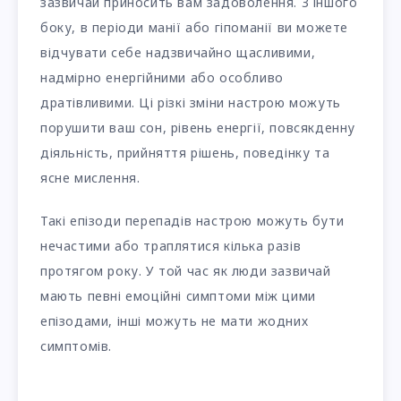
зазвичай приносить вам задоволення. З іншого
боку, в періоди манії або гіпоманії ви можете
відчувати себе надзвичайно щасливими,
надмірно енергійними або особливо
дратівливими. Ці різкі зміни настрою можуть
порушити ваш сон, рівень енергії, повсякденну
діяльність, прийняття рішень, поведінку та
ясне мислення.
Такі епізоди перепадів настрою можуть бути
нечастими або траплятися кілька разів
протягом року. У той час як люди зазвичай
мають певні емоційні симптоми між цими
епізодами, інші можуть не мати жодних
симптомів.