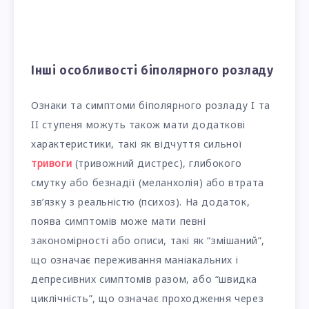
Інші особливості біполярного розладу
Ознаки та симптоми біполярного розладу I та
II ступеня можуть також мати додаткові
характеристики, такі як відчуття сильної
тривоги
(тривожний дистрес), глибокого
смутку або безнадії (меланхолія) або втрата
зв’язку з реальністю (психоз). На додаток,
поява симптомів може мати певні
закономірності або описи, такі як “змішаний”,
що означає переживання маніакальних і
депресивних симптомів разом, або “швидка
циклічність”, що означає проходження через