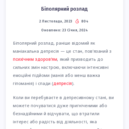
Біполярний розлад
2 Листопада, 2023
804
Оновлено:
23 Січня, 2024
Біполярний розлад, раніше відомий як
маніакальна депресія — це стан, пов’язаний з
психічним здоров’ям
, який призводить до
сильних змін настрою, включаючи інтенсивні
емоційні підйоми (манія або менш важка
гіпоманія) і спади (
депресія
).
Коли ви перебуваєте в депресивному стані, ви
можете почуватися дуже пригніченими або
безнадійними й відчувати, що втратили
інтерес або радість від діяльності, яка