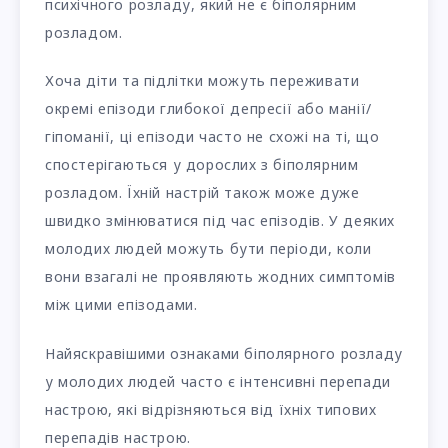
психічного розладу, який не є біполярним
розладом.
Хоча діти та підлітки можуть переживати
окремі епізоди глибокої депресії або манії/
гіпоманії, ці епізоди часто не схожі на ті, що
спостерігаються у дорослих з біполярним
розладом. Їхній настрій також може дуже
швидко змінюватися під час епізодів. У деяких
молодих людей можуть бути періоди, коли
вони взагалі не проявляють жодних симптомів
між цими епізодами.
Найяскравішими ознаками біполярного розладу
у молодих людей часто є інтенсивні перепади
настрою, які відрізняються від їхніх типових
перепадів настрою.