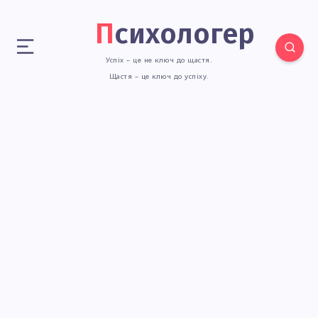
Психологер
Успіх – це не ключ до щастя.
Щастя – це ключ до успіху.