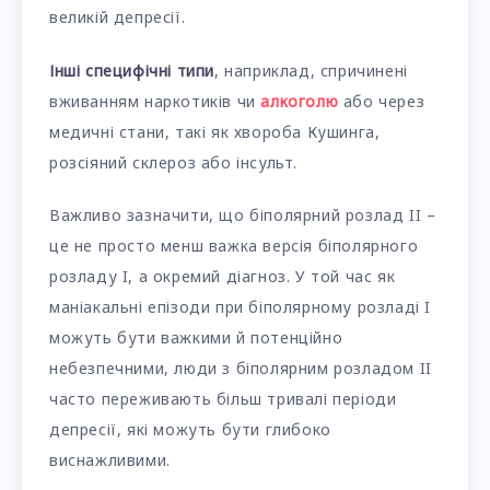
великій депресії.
Інші специфічні типи
, наприклад, спричинені
вживанням наркотиків чи
алкоголю
або через
медичні стани, такі як хвороба Кушинга,
розсіяний склероз або інсульт.
Важливо зазначити, що біполярний розлад II –
це не просто менш важка версія біполярного
розладу I, а окремий діагноз. У той час як
маніакальні епізоди при біполярному розладі I
можуть бути важкими й потенційно
небезпечними, люди з біполярним розладом II
часто переживають більш тривалі періоди
депресії, які можуть бути глибоко
виснажливими.