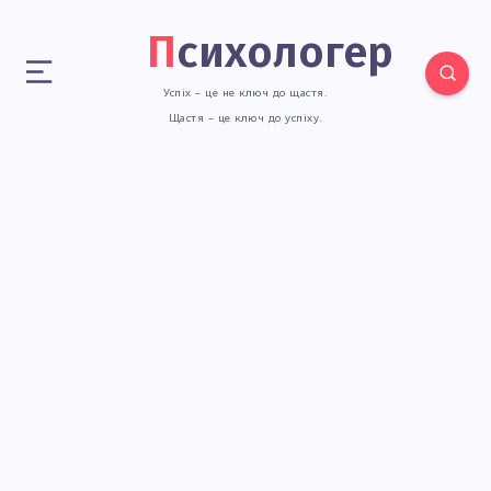
Психологер
Успіх – це не ключ до щастя.
Щастя – це ключ до успіху.