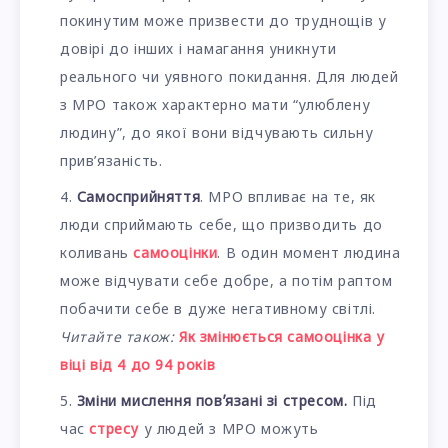
покинутим може призвести до труднощів у
довірі до інших і намагання уникнути
реального чи уявного покидання. Для людей
з МРО також характерно мати “улюблену
людину”, до якої вони відчувають сильну
прив’язаність.
Самосприйняття
. МРО впливає на те, як
люди сприймають себе, що призводить до
коливань
самооцінки
. В один момент людина
може відчувати себе добре, а потім раптом
побачити себе в дуже негативному світлі.
Читайте також:
Як змінюється самооцінка у
віці від 4 до 94 років
Зміни мислення повʼязані зі стресом.
Під
час
стресу
у людей з МРО можуть