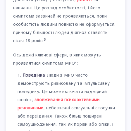
навчанні. Це розлад особистості, і його
симптоми зазвичай не проявляються, поки
особистість людини повністю не сформується,
причому більшості людей діагноз ставлять
5
після 18 років.
Ось деякі ключові сфери, в яких можуть
2
проявлятися симптоми МРО
:
Поведінка
. Люди з МРО часто
демонструють ризиковану та імпульсивну
поведінку. Це може включати надмірний
шопінг,
зловживання психоактивними
речовинами
, небезпечні сексуальні стосунки
або переїдання. Також більш поширені
самоушкодження, такі як порізи або опіки, і