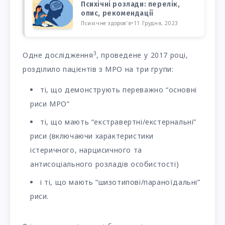
Психічні розлади: перелік,
опис, рекомендації
Психічне здоров'я
•
11 Грудня, 2023
3
Одне дослідження
, проведене у 2017 році,
розділило пацієнтів з МРО на три групи:
ті, що демонструють переважно “основні
риси МРО”
ті, що мають “екстравертні/екстернальні”
риси (включаючи характеристики
істеричного, нарцисичного та
антисоціального розладів особистості)
і ті, що мають “шизотипові/параноїдальні”
риси.