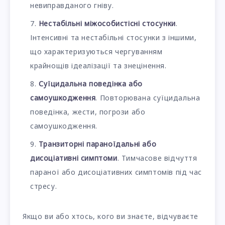
невиправданого гніву.
Нестабільні міжособистісні стосунки
.
Інтенсивні та нестабільні стосунки з іншими,
що характеризуються чергуванням
крайнощів ідеалізації та знецінення.
Суїцидальна поведінка або
самоушкодження
. Повторювана суїцидальна
поведінка, жести, погрози або
самоушкодження.
Транзиторні параноїдальні або
дисоціативні симптоми
. Тимчасове відчуття
параної або дисоціативних симптомів під час
стресу.
Якщо ви або хтось, кого ви знаєте, відчуваєте