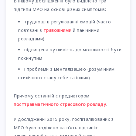
В іншому дослідженні було виділено три
підтипи МРО на основі різних симптомів:
труднощі в регулюванні емоцій (часто
пов’язані з
тривожними
й панічними
розладами)
підвищена чутливість до можливості бути
покинутим
і проблеми з менталізацією (розумінням
психічного стану себе та інших)
Причому останній є предиктором
посттравматичного стресового розладу
.
У дослідженні 2015 року, госпіталізованих з
МРО було поділено на п’ять підтипів: