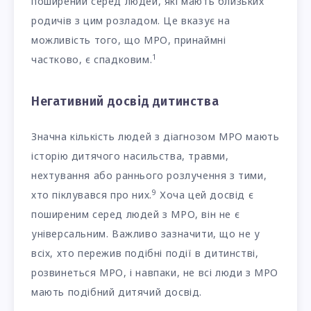
поширений серед людей, які мають близьких
родичів з цим розладом. Це вказує на
можливість того, що МРО, принаймні
1
частково, є спадковим.
Негативний досвід дитинства
Значна кількість людей з діагнозом МРО мають
історію дитячого насильства, травми,
нехтування або раннього розлучення з тими,
9
хто піклувався про них.
Хоча цей досвід є
поширеним серед людей з МРО, він не є
універсальним. Важливо зазначити, що не у
всіх, хто пережив подібні події в дитинстві,
розвинеться МРО, і навпаки, не всі люди з МРО
мають подібний дитячий досвід.