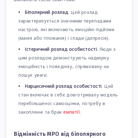
Біполярний розлад
. Цей розлад
характеризується значними перепадами
настрою, які включають емоційні підйоми
(манія або гіпоманія) і спади (депресія).
Істеричний розлад особистості
. Люди з
цим розладом демонструють надмірну
емоційність і поведінку, спрямовану на
пошук уваги.
Нарцисичний розлад особистості
. Цей
стан включає в себе довготривалу модель
перебільшеної самооцінки, потребу в
захопленні та брак
емпатії
.
Відмінність МРО від біполярного