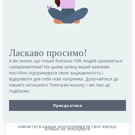
Займайтеся
спортом
. Фізичні вправи
корисні не лише для вашого фізичного
здоров’я — вони також сприятливі для
вашого психічного здоров’я. Це також спосіб
спрямувати негативні емоції у корисне і
продуктивне русло. Швидка пробіжка або
Ласкаво просимо!
плавання, коли ви сердитесь, може
А ви знали, що тільки близько 10% людей цікавляться
допомогти розрядити емоції.
саморозвитком? На цьому шляху вкрай важливо
постійно підтримувати свою зацікавленість і
Уникайте тригерів
. Якщо ви швидко
відкривати для себе нові напрямки. Долучайтеся до
розлючуєтесь, корисно спробувати
нашого затишного Телеграм-каналу, і ми про це
подбаємо.
визначити та уникати тригерів, які вас
провокують. Якщо вас часто провокує
Приєднатися
розмова з певною людиною або на певну
тему, уникайте її або цієї теми, поки не
навчитеся краще контролювати свої емоції.
Більше не показувати