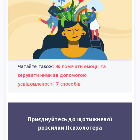
Читайте також:
Як помічати емоції та
керувати ними за допомогою
усвідомленості: 7 способів
Приєднуйтесь до щотижневої
розсилки Психологера