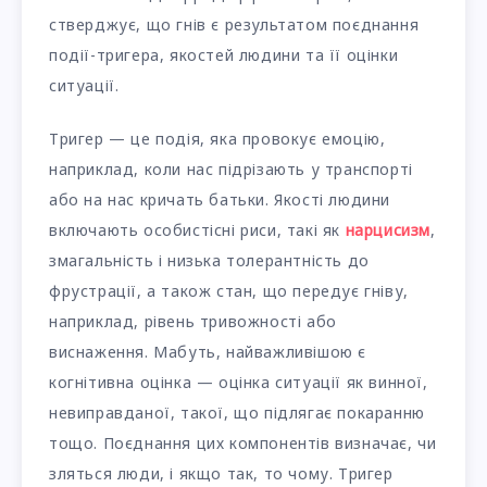
стверджує, що гнів є результатом поєднання
події-тригера, якостей людини та її оцінки
ситуації.
Тригер — це подія, яка провокує емоцію,
наприклад, коли нас підрізають у транспорті
або на нас кричать батьки. Якості людини
включають особистісні риси, такі як
нарцисизм
,
змагальність і низька толерантність до
фрустрації, а також стан, що передує гніву,
наприклад, рівень тривожності або
виснаження. Мабуть, найважливішою є
когнітивна оцінка — оцінка ситуації як винної,
невиправданої, такої, що підлягає покаранню
тощо. Поєднання цих компонентів визначає, чи
зляться люди, і якщо так, то чому. Тригер