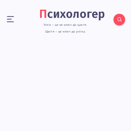
Психологер
Успіх – це не ключ до щастя.
Щастя – це ключ до успіху.