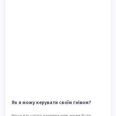
Як я можу керувати своїм гнівом?
Якщо вас часто охоплює гнів, може бути