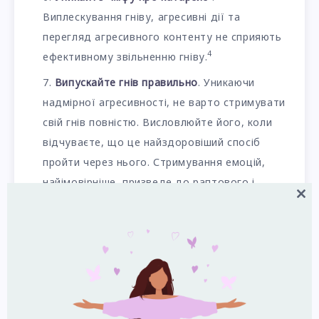
Виплескування гніву, агресивні дії та
перегляд агресивного контенту не сприяють
4
ефективному звільненню гніву.
Випускайте
гнів правильно
. Уникаючи
надмірної агресивності, не варто стримувати
свій гнів повністю. Висловлюйте його, коли
відчуваєте, що це найздоровіший спосіб
пройти через нього. Стримування емоцій,
найімовірніше, призведе до раптового і
Close
сильного вибуху, коли ви цього найменше
this
очікуєте.
modul
Знайте, що злитися — це нормально.
Якщо
вас образили, несправедливо обійшлися або
спровокували, ви можете розсердитися, але
виражати це напористо, а не агресивно.