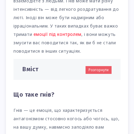
взаємодієте з людьми. Гнів може мати різну
інтенсивність — від легкого роздратування до
люті. Іноді він може бути надмірним або
ірраціональним. У таких випадках буває важко
тримати
емоції під контролем
, і вони можуть
змусити вас поводитися так, як ви б не стали
поводитися в інших ситуаціях.
Вміст
Розгорнути
Що таке гнів?
Гнів — це емоція, що характеризується
антагонізмом стосовно когось або чогось, що,
на вашу думку, навмисно заподіяло вам