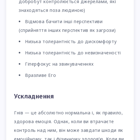
добробут контролюється джерелами, які
знаходяться поза людиною)
Відмова бачити інші перспективи
(сприйняття інших перспектив як загрози)
Низька толерантність до дискомфорту
Низька толерантність до невизначеності
Гіперфокус на звинуваченнях
Вразливе Его
Ускладнення
Гнів — це абсолютно нормальна і, як правило,
здорова емоція. Однак, коли ви втрачаєте
контроль над ним, він може завдати шкоди як
емоційному, так і фізичному здоров’ю. Коли ви