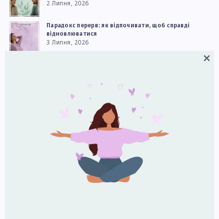
2 Липня, 2026
Парадокс перерв: як відпочивати, щоб справді
відновлюватися
3 Липня, 2026
Close
Як реагувати на дитячі сильні емоції
this
9 Липня, 2026
modul
Чому двоє людей бачать одну й ту саму історію
по‑різному: що каже нейронаука
5 Липня, 2026
Чому культура звинувачення стала нормою — і як
зменшити її вплив у стосунках і на роботі
8 Липня, 2026
Наші канали