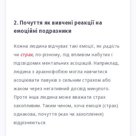
2. Почуття як вивчені реакції на
емоційні подразники
Кожна людина відчуває такі емоції, як
радість
чи
страх
, по-різному, під впливом набутих і
підсвідомих ментальних асоціацій. Наприклад,
людина з арахнофобією могла навчитися
асоціювати павуків з сильним страхом або
жахом через негативний досвід минулого.
Проте інша людина може вважати страх
захопливим. Таким чином, хоча емоція (страх)
однакова, почуття (жах чи захоплення)
відрізняються.