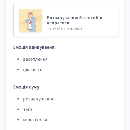
Розчарування: 6 способів
впоратися
Різне
•
12 Квітня, 2024
Емоція здивування:
захоплення
цікавість
Емоція суму:
розчарування
туга
меланхолія