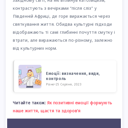
західному світі, на які вплинув католицизм,
контрастують з вечірками “після сліз” у
Південній Африці, де горе виражається через
святкування життя. Обидва культурні підходи
відображають ті самі глибинні почуття смутку і
втрати, але виражаються по-різному, залежно
від культурних норм.
Емоції: визначення, види,
контроль
Різне
•
25 Серпня, 2023
Читайте також:
Як позитивні емоції формують
наше життя, щастя та здоров’я