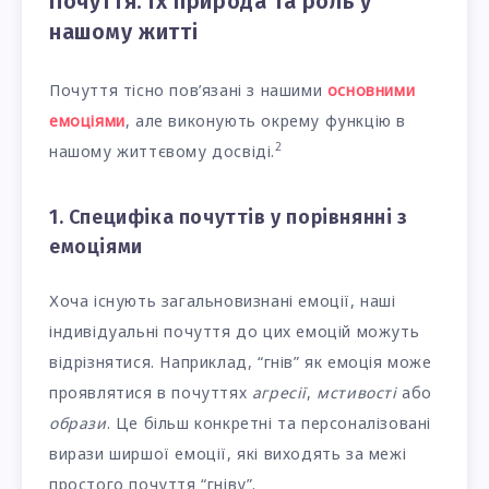
Почуття: їх природа та роль у
нашому житті
Почуття тісно пов’язані з нашими
основними
емоціями
, але виконують окрему функцію в
2
нашому життєвому досвіді.
1. Специфіка почуттів у порівнянні з
емоціями
Хоча існують загальновизнані емоції, наші
індивідуальні почуття до цих емоцій можуть
відрізнятися. Наприклад, “гнів” як емоція може
проявлятися в почуттях
агресії
,
мстивості
або
образи
. Це більш конкретні та персоналізовані
вирази ширшої емоції, які виходять за межі
простого почуття “гніву”.