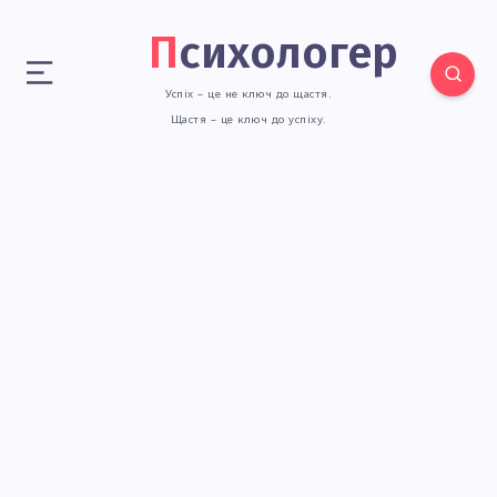
Психологер
Успіх – це не ключ до щастя.
Щастя – це ключ до успіху.