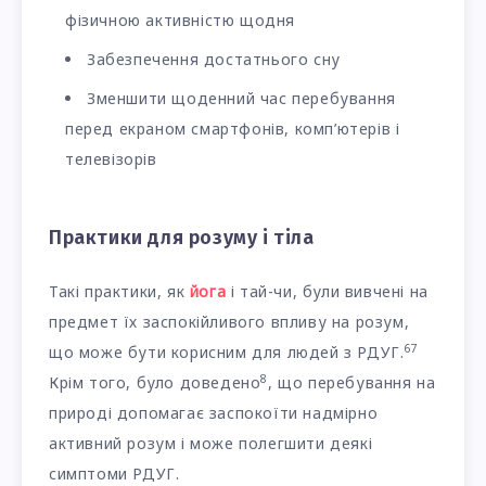
фізичною активністю щодня
Забезпечення достатнього сну
Зменшити щоденний час перебування
перед екраном смартфонів, комп’ютерів і
телевізорів
Практики для розуму і тіла
Такі практики, як
йога
і тай-чи, були вивчені на
предмет їх заспокійливого впливу на розум,
6
7
що може бути корисним для людей з РДУГ.
8
Крім того, було доведено
, що перебування на
природі допомагає заспокоїти надмірно
активний розум і може полегшити деякі
симптоми РДУГ.