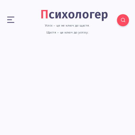
Психологер
Успіх – це не ключ до щастя.
Щастя – це ключ до успіху.