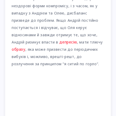
нездорові форми компромісу, і з часом, як у
випадку з Андрієм та Олею, дисбаланс
призведе до проблем. Якщо Андрій постійно
поступається і відчуває, що Оля керує
відносинами й завжди отримує те, що хоче,
Андрій ризикує впасти в
депресію
, мати тліючу
образу
, яка може призвести до періодичних
вибухів і, можливо, врешті-решт, до
розлучення за принципом “я ситий по горло”.