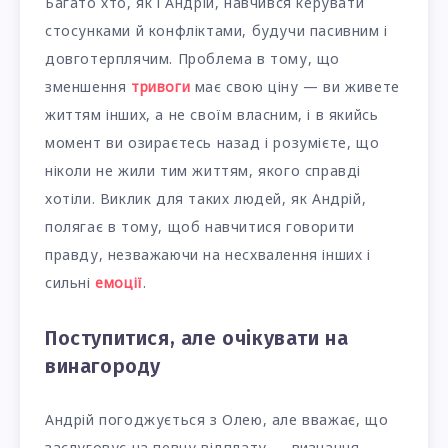
Багато хто, як і Андрій, навчився керувати
стосунками й конфліктами, будучи пасивним і
довготерплячим. Проблема в тому, що
зменшення
тривоги
має свою ціну — ви живете
життям інших, а не своїм власним, і в якийсь
момент ви озираєтесь назад і розумієте, що
ніколи не жили тим життям, якого справді
хотіли. Виклик для таких людей, як Андрій,
полягає в тому, щоб навчитися говорити
правду, незважаючи на несхвалення інших і
сильні
емоції
.
Поступитися, але очікувати на
винагороду
Андрій погоджується з Олею, але вважає, що
заслуговує на певну відплату — визнання,