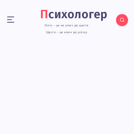
Психологер
Успіх – це не ключ до щастя.
Щастя – це ключ до успіху.