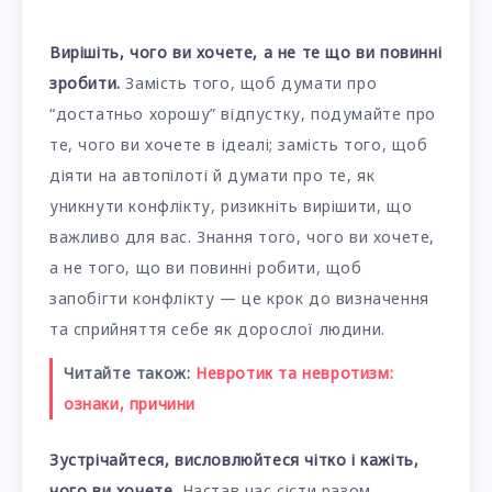
Вирішіть, чого ви хочете, а не те що ви повинні
зробити.
Замість того, щоб думати про
“достатньо хорошу” відпустку, подумайте про
те, чого ви хочете в ідеалі; замість того, щоб
діяти на автопілоті й думати про те, як
уникнути конфлікту, ризикніть вирішити, що
важливо для вас. Знання того, чого ви хочете,
а не того, що ви повинні робити, щоб
запобігти конфлікту — це крок до визначення
та сприйняття себе як дорослої людини.
Читайте також:
Невротик та невротизм:
ознаки, причини
Зустрічайтеся, висловлюйтеся чітко і кажіть,
чого ви хочете.
Настав час сісти разом.