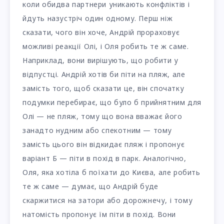
коли обидва партнери уникають конфліктів і
йдуть назустріч один одному. Перш ніж
сказати, чого він хоче, Андрій прораховує
можливі реакції Олі, і Оля робить те ж саме.
Наприклад, вони вирішують, що робити у
відпустці. Андрій хотів би піти на пляж, але
замість того, щоб сказати це, він спочатку
подумки перебирає, що було б прийнятним для
Олі — не пляж, тому що вона вважає його
занадто нудним або спекотним — тому
замість цього він відкидає пляж і пропонує
варіант Б — піти в похід в парк. Аналогічно,
Оля, яка хотіла б поїхати до Києва, але робить
те ж саме — думає, що Андрій буде
скаржитися на затори або дорожнечу, і тому
натомість пропонує їм піти в похід. Вони