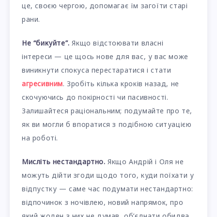
це, своєю чергою, допомагає їм загоїти старі
рани.
Не “бикуйте”.
Якщо відстоювати власні
інтереси — це щось нове для вас, у вас може
виникнути спокуса перестаратися і стати
агресивним
. Зробіть кілька кроків назад, не
скочуючись до покірності чи пасивності.
Залишайтеся раціональним; подумайте про те,
як ви могли б впоратися з подібною ситуацією
на роботі.
Мисліть нестандартно.
Якщо Андрій і Оля не
можуть дійти згоди щодо того, куди поїхати у
відпустку — саме час подумати нестандартно:
відпочинок з ночівлею, новий напрямок, про
який жоден з них не думав, об’єднати обидва