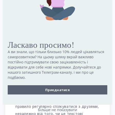
Ласкаво просимо!
Читайте також:
Що таке психологічна Тінь?
А ви знали, що тільки близько 10% людей цікавляться
саморозвитком? На цьому шляху вкрай важливо
постійно підтримувати свою зацікавленість і
відкривати для себе нові напрямки. Долучайтеся до
Як зберегти дружбу надовго
нашого затишного Телеграм-каналу, і ми про це
подбаємо.
Є кілька речей, які ви можете зробити, щоб
ваша дружба тривала довго:
Приєднатися
–
Регулярно спілкуйтеся.
Візьміть за
правило регулярно спілкуватися з друзями,
Більше не показувати
незалежно від того, чи це текстові