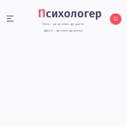
Психологер
Успіх – це не ключ до щастя.
Щастя – це ключ до успіху.