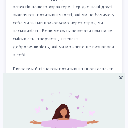
аспектів нашого характеру. Нерідко наші друзі
виявляють позитивні якості, які ми не бачимо у
себе чи які ми приховуємо через страх, чи
несміливість. Вони можуть показати нам нашу
сміливість, творчість, інтелект,
доброзичливість, які ми можливо не визнавали
в собі.
Вивчаючи й пізнаючи позитивні тіньові аспекти
нашої особистості через дружбу, ми
Close
отримуємо шанс на розвиток та
this
самовираження, на збільшення віри в себе та
modul
на відкриття нових горизонтів у житті.