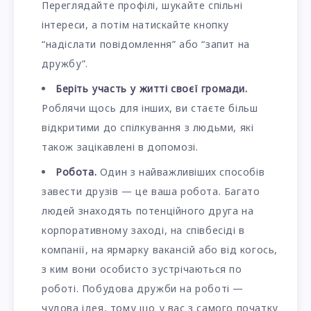
Переглядайте профілі, шукайте спільні
інтереси, а потім натискайте кнопку
“надіслати повідомлення” або “запит на
дружбу”.
Беріть участь у житті своєї громади.
Роблячи щось для інших, ви стаєте більш
відкритими до спілкування з людьми, які
також зацікавлені в допомозі.
Робота.
Один з найважливіших способів
завести друзів — це ваша робота. Багато
людей знаходять потенційного друга на
корпоративному заході, на співбесіді в
компанії, на ярмарку вакансій або від когось,
з ким вони особисто зустрічаються по
роботі. Побудова дружби на роботі —
чудова ідея, тому що у вас з самого початку