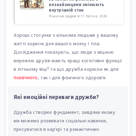
незнайомцями змінюють
внутрішній стан
Психічне здоров'я
•
11 Квітня, 2026
Хороші стосунки з кількома людьми у вашому
житті корисні для вашого мозку і тіла.
Дослідження показують, що люди з міцною
мережею друзів мають кращі когнітивні функції
3
в літньому віці
та що дружба корисна як для
психічного
, так і для фізичного здоров’я.
Які емоційні переваги дружби?
Дружба створює фундамент, завдяки якому
ми можемо розвивати соціальні навички,
просуватися в кар’єрі та романтичних