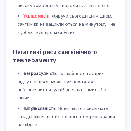
високу самооцінку і поводяться впевнено.
Усвідомлені
. Живучи сьогоднішнім днем,
сангвініки не зациклюються на минулому і не
3
турбуються про майбутнє.
Негативні риси сангвінічного
темпераменту
Безрозсудність
. Їх любов до гострих
відчуттів іноді може призвести до
небезпечних ситуацій для них самих або
інших.
Імпульсивність
. Вони часто приймають
швидкі рішення без повного обмірковування
наслідків.