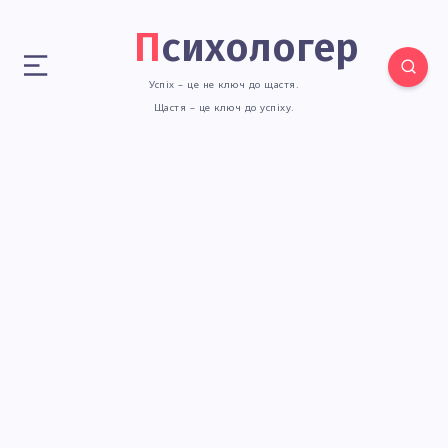
Психологер
Успіх – це не ключ до щастя.
Щастя – це ключ до успіху.