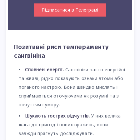
Підписатися в Телеграмі
Позитивні риси темпераменту
сангвініка
Сповнені енергії.
Сангвініки часто енергійні
та жваві, рідко показують ознаки втоми або
поганого настрою. Вони швидко мислять і
сприймаються оточуючими як розумні та з
почуттям гумору.
Шукають гострих відчуттів.
У них велика
жага до пригод і нових вражень, вони
завжди прагнуть досліджувати.