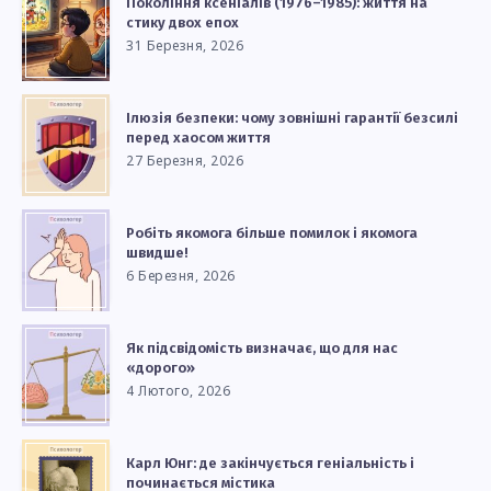
Покоління ксеніалів (1976–1985): життя на
стику двох епох
31 Березня, 2026
Ілюзія безпеки: чому зовнішні гарантії безсилі
перед хаосом життя
27 Березня, 2026
Робіть якомога більше помилок і якомога
швидше!
6 Березня, 2026
Як підсвідомість визначає, що для нас
«дорого»
4 Лютого, 2026
Карл Юнг: де закінчується геніальність і
починається містика