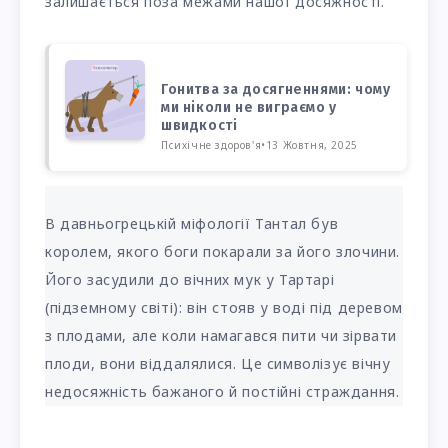
залишається поза межами нашої досяжності.
Гонитва за досягненнями: чому
ми ніколи не виграємо у
швидкості
Психічне здоров'я
•
13 Жовтня, 2025
В давньогрецькій міфології Тантал був
королем, якого боги покарали за його злочини.
Його засудили до вічних мук у Тартарі
(підземному світі): він стояв у воді під деревом
з плодами, але коли намагався пити чи зірвати
плоди, вони віддалялися. Це символізує вічну
недосяжність бажаного й постійні страждання.