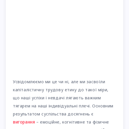
Усвідомлюємо ми це чи ні, але ми засвоїли
капіталістичну трудову етику до такої міри,
що наші успіхи і невдачі лягають важким
тягарем на наші індивідуальні плечі. Основним
результатом суспільства досягнень є
вигорання
– емоційне, когнітивне та фізичне