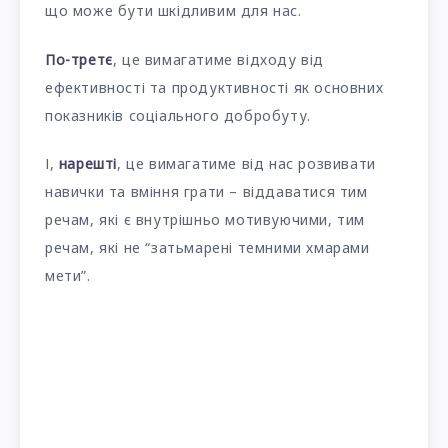
що може бути шкідливим для нас.
По-третє
, це вимагатиме відходу від
ефективності та продуктивності як основних
показників соціального добробуту.
І,
нарешті
, це вимагатиме від нас розвивати
навички та вміння грати – віддаватися тим
речам, які є внутрішньо мотивуючими, тим
речам, які не “затьмарені темними хмарами
мети”.