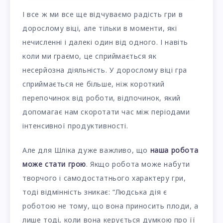
І все ж ми все ще відчуваємо радість гри в
дорослому віці, але тільки в моменти, які
нечисленні і далекі один від одного. І навіть
коли ми граємо, це сприймається як
несерйозна діяльність. У дорослому віці гра
сприймається не більше, ніж короткий
перепочинок від роботи, відпочинок, який
допомагає нам скоротати час між періодами
інтенсивної продуктивності.
Але для Шліка дуже важливо, що
наша робота
може стати грою
. Якщо робота може набути
творчого і самодостатнього характеру гри,
тоді відмінність зникає: “Людська дія є
роботою не тому, що вона приносить плоди, а
лише тоді, коли вона керується думкою про її