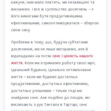
кажучи, нам мало платять, ми незахищені та
виснажені. І все ж суспільство досягнень – з
його вимогами бути продуктивнішими,
ефективнішими, самооптимізуватися – зберігає
свою силу.
Проблема в тому, що, будучи суб’єктами
досягнення, ми не лише вигораємо, але й
відкладаємо на потім
сенс і цінність нашого
життя
. Коли ми отримаємо роботу своєї мрії,
ідеальний будинок, ідеально оптимізоване
життя – коли ми будемо достатньо
продуктивними, достатньо ефективними,
достатньо успішними – тільки тоді ми
знайдемо сенс. Але подібно до плодів, які
вислизають з рук Тантала в Тартарі, сенс