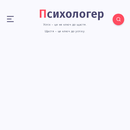
Психологер
Успіх – це не ключ до щастя.
Щастя – це ключ до успіху.