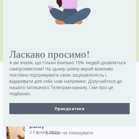
Submit
Ласкаво просимо!
А ви знали, що тільки близько 10% людей цікавляться
саморозвитком? На цьому шляху вкрай важливо
постійно підтримувати свою зацікавленість і
Нові статті
відкривати для себе нові напрямки. Долучайтеся до
нашого затишного Телеграм-каналу, і ми про це
подбаємо.
Чому ми віримо псевдонауковим тестам
особистості
6 Серпня, 2026
Приєднатися
Складні розмови: 5 порад для конструктивного
діалогу
2 Серпня, 2026
Більше не показувати