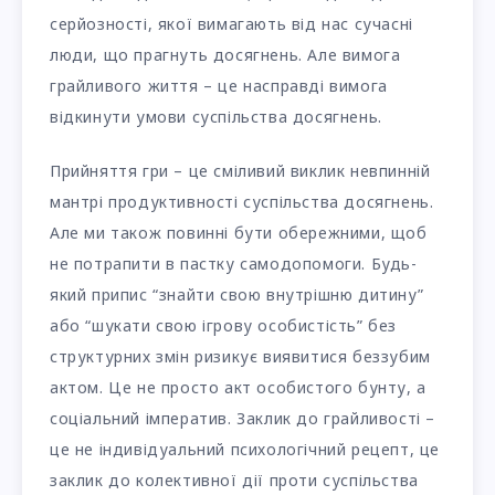
серйозності, якої вимагають від нас сучасні
люди, що прагнуть досягнень. Але вимога
грайливого життя – це насправді вимога
відкинути умови суспільства досягнень.
Прийняття гри – це сміливий виклик невпинній
мантрі продуктивності суспільства досягнень.
Але ми також повинні бути обережними, щоб
не потрапити в пастку самодопомоги. Будь-
який припис “знайти свою внутрішню дитину”
або “шукати свою ігрову особистість” без
структурних змін ризикує виявитися беззубим
актом. Це не просто акт особистого бунту, а
соціальний імператив. Заклик до грайливості –
це не індивідуальний психологічний рецепт, це
заклик до колективної дії проти суспільства