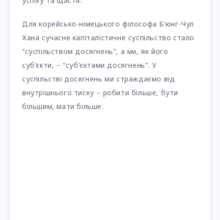
успіху та щастя.
Для корейсько-німецького філософа Б’юнг-Чул
Хана сучасне капіталістичне суспільство стало
“суспільством досягнень”, а ми, як його
суб’єкти, – “суб’єктами досягнень”. У
суспільстві досягнень ми страждаємо від
внутрішнього тиску – робити більше, бути
більшим, мати більше.