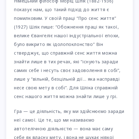
Німецький філософ Моріц Шлік (1882-1936)
показує нам, що такий підхід до життя є
помилковим. У своїй праці “Про сенс життя”
(1927) Шлік пише: “Обожнення праці як такої,
велике Євангеліє нашої індустріальної епохи,
було викрито як ідолопоклонство” Він
стверджує, що справжній сенс життя можна
знайти лише в тих речах, які “існують заради
самих себе і несуть своє задоволення в собі”,
лише у “вільній, безцільній дії… яка насправді
несе свою мету в собі”. Для Шліка справжній
сенс нашого життя можна знайти лише у грі.
Гра — це діяльність, яку ми здійснюємо заради
неї самої. Це те, що ми називаємо
автотелічною діяльністю — вона має саму
себе як власну мету, і вона не шукає ніякої