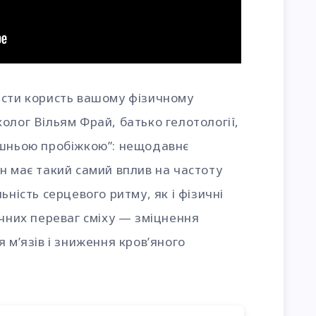
ести користь вашому фізичному
олог Вільям Фрай, батько гелотології,
ішньою пробіжкою”: нещодавнє
ін має такий самий вплив на частоту
ьність серцевого ритму, як і фізичні
ічних переваг сміху — зміцнення
 м’язів і зниження кров’яного