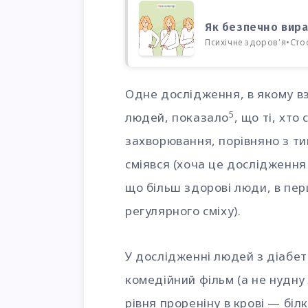
Як безпечно вира
Психічне здоров'я
•
Сто
Одне дослідження, в якому вз
5
людей, показало
, що ті, хт
захворювання, порівняно з ти
сміявся (хоча це дослідження
що більш здорові люди, в пер
регулярного сміху).
У дослідженні людей з діабето
комедійний фільм (а не нудну
рівня прореніну в крові — біл