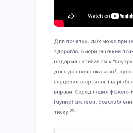
Для початку, сміх може прин
здоров’ю. Американський псих
недарма називав сміх “внутр
1
дослідження показало
, що в
серцевих скорочень і варіабел
вправи. Серед інших фізіолог
імунної системи, розслаблення
2
3
4
тиску.