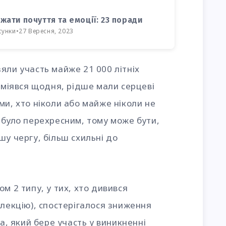
жати почуття та емоції: 23 поради
сунки
•
27 Вересня, 2023
яли участь майже 21 000 літніх
о сміявся щодня, рідше мали серцеві
ми, хто ніколи або майже ніколи не
 було перехресним, тому може бути,
шу чергу, більш схильні до
м 2 типу, у тих, хто дивився
 лекцію), спостерігалося зниження
ка, який бере участь у виникненні