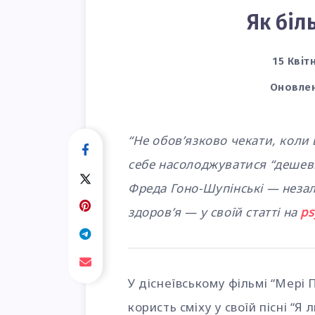
Як біл
15 Квіт
Оновле
“Не обов’язково чекати, коли
себе насолоджуватися “дешев
Фреда Гоно-Шупінські — незал
здоров’я — у своїй статті на
ps
У діснеївському фільмі “Мері 
користь сміху у своїй пісні “Я