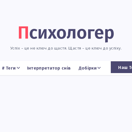
Психологер
Успіх – це не ключ до щастя. Щастя – це ключ до успіху.
Наш Т
# Теги
Інтерпретатор снів
Добірки