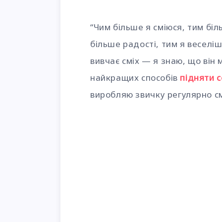
“Чим більше я сміюся, тим бі
більше радості, тим я веселі
вивчає сміх — я знаю, що він 
найкращих способів
підняти с
виробляю звичку регулярно см