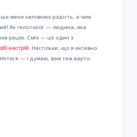
льше мене наповнює радість, а чим
ший! Як гелотолог — людина, яка
мав рацію. Сміх — це один з
обі настрій
. Настільки, що я активно
іятися — і думаю, вам теж варто.