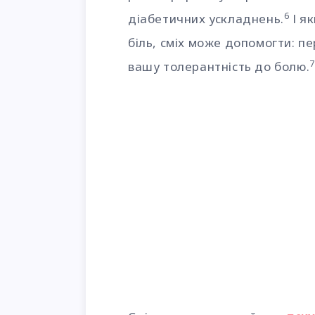
6
діабетичних ускладнень.
І я
біль, сміх може допомогти: п
7
вашу толерантність до болю.