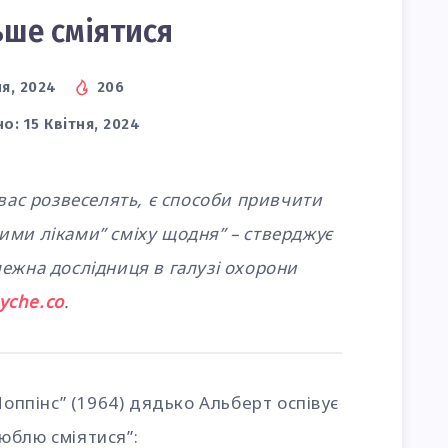
ьше сміятися
ня, 2024
206
но:
15 Квітня, 2024
 вас розвеселять, є способи привчити
ими ліками” сміху щодня” – стверджує
ежна дослідниця в галузі охорони
yche.co
.
Поппінс” (1964) дядько Альберт оспівує
 люблю сміятися”: