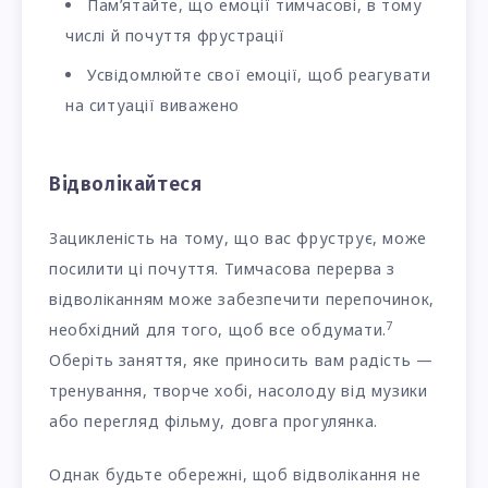
Пам’ятайте, що емоції тимчасові, в тому
числі й почуття фрустрації
Усвідомлюйте свої емоції, щоб реагувати
на ситуації виважено
Відволікайтеся
Зацикленість на тому, що вас фруструє, може
посилити ці почуття. Тимчасова перерва з
відволіканням може забезпечити перепочинок,
7
необхідний для того, щоб все обдумати.
Оберіть заняття, яке приносить вам радість —
тренування, творче хобі, насолоду від музики
або перегляд фільму, довга прогулянка.
Однак будьте обережні, щоб відволікання не