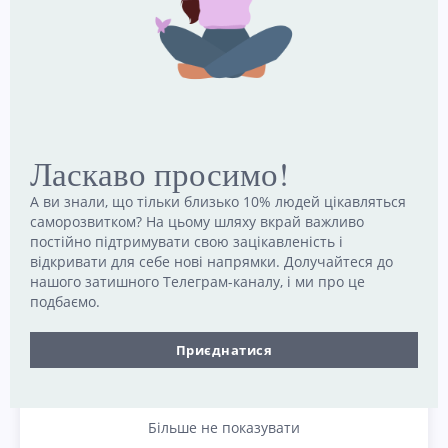
вичерпується, а рівень фрустрації, емоційності
та стресу зростає, є кілька стратегій, які ви
можете застосувати, щоб відновити
самовладання. Підвищення толерантності до
фрустрації має вирішальне значення, але так
само важливо керувати стресом, щоб зберегти
Ласкаво просимо!
свій добробут.
Вчасно перехопивши стресову реакцію, ви
А ви знали, що тільки близько 10% людей цікавляться
саморозвитком? На цьому шляху вкрай важливо
зможете реагувати більш спокійно, уникаючи
постійно підтримувати свою зацікавленість і
дій, про які згодом можете пошкодувати.
відкривати для себе нові напрямки. Долучайтеся до
нашого затишного Телеграм-каналу, і ми про це
подбаємо.
Приєднатися
Більше не показувати