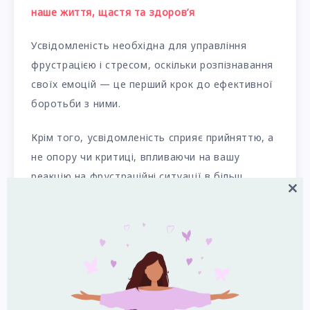
наше життя, щастя та здоров’я
Усвідомленість необхідна для управління
фрустрацією і стресом, оскільки розпізнавання
своїх емоцій — це перший крок до ефективної
боротьби з ними.
Крім того, усвідомленість сприяє прийняттю, а
не опору чи критиці, впливаючи на вашу
реакцію на фрустраційні ситуації в більш
Close
позитивний бік.
this
modul
Використовуйте різні техніки
релаксації
Коли ви помічаєте, що ваше терпіння