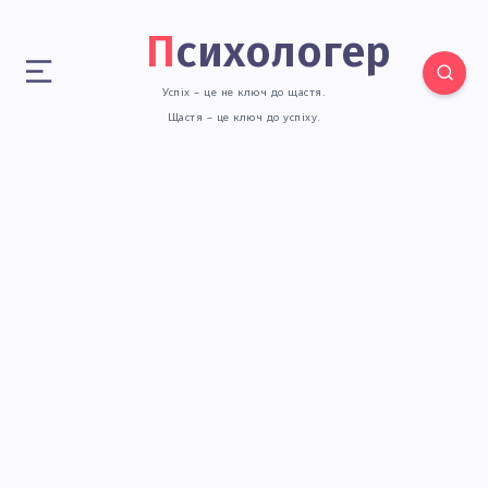
Психологер
Успіх – це не ключ до щастя.
Щастя – це ключ до успіху.