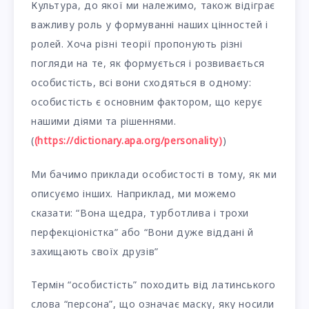
Культура, до якої ми належимо, також відіграє
важливу роль у формуванні наших цінностей і
ролей. Хоча різні теорії пропонують різні
погляди на те, як формується і розвивається
особистість, всі вони сходяться в одному:
особистість є основним фактором, що керує
нашими діями та рішеннями.
(
(https://dictionary.apa.org/personality)
)
Ми бачимо приклади особистості в тому, як ми
описуємо інших. Наприклад, ми можемо
сказати: “Вона щедра, турботлива і трохи
перфекціоністка” або “Вони дуже віддані й
захищають своїх друзів”
Термін “особистість” походить від латинського
слова “персона”, що означає маску, яку носили