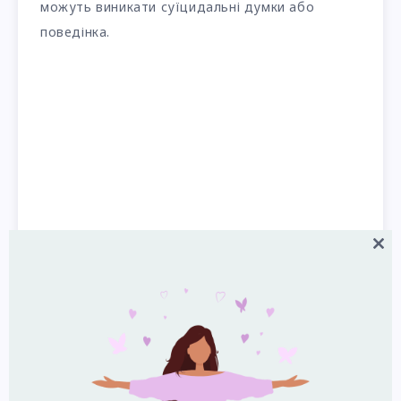
можуть виникати суїцидальні думки або
поведінка.
Close
this
modul