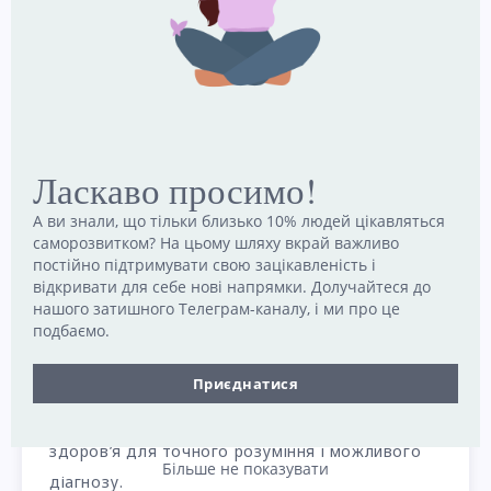
Ви можете зателефонувати на цілодобову
гарячу лінію з попередження суїцидів та
Ласкаво просимо!
психологічної підтримки Lifeline Ukraine за
номером
7333
(в тому числі для ветеранів
А ви знали, що тільки близько 10% людей цікавляться
саморозвитком? На цьому шляху вкрай важливо
війни). За номером 0–800–501–701 працює
постійно підтримувати свою зацікавленість і
Всеукраїнський телефон довіри.
відкривати для себе нові напрямки. Долучайтеся до
нашого затишного Телеграм-каналу, і ми про це
Якщо ви вважаєте, що деякі аспекти вашої
подбаємо.
особистості сприяють стресу,
тривозі
,
Приєднатися
розгубленості або
депресії
, дуже важливо
проконсультуватися з фахівцем з психічного
здоров’я для точного розуміння і можливого
Більше не показувати
діагнозу.