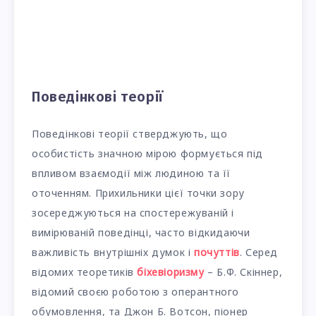
Поведінкові теорії
Поведінкові теорії стверджують, що
особистість значною мірою формується під
впливом взаємодії між людиною та її
оточенням. Прихильники цієї точки зору
зосереджуються на спостережуваній і
вимірюваній поведінці, часто відкидаючи
важливість внутрішніх думок і
почуттів
. Серед
відомих теоретиків
біхевіоризму
– Б.Ф. Скіннер,
відомий своєю роботою з оперантного
обумовлення, та Джон Б. Вотсон, піонер