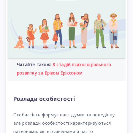
Читайте також:
8 стадій психосоціального
розвитку за Еріком Еріксоном
Розлади особистості
Особистість формує наші думки та поведінку,
але розлади особистості характеризуються
патернами, які є руйнівними й часто