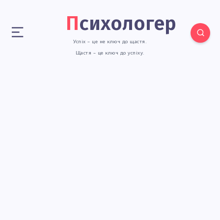
Психологер
Успіх – це не ключ до щастя.
Щастя – це ключ до успіху.