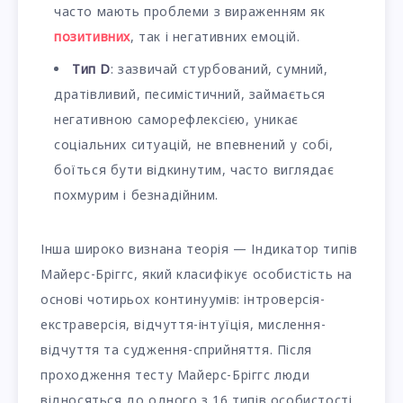
часто мають проблеми з вираженням як
позитивних
, так і негативних емоцій.
Тип D
: зазвичай стурбований, сумний,
дратівливий, песимістичний, займається
негативною саморефлексією, уникає
соціальних ситуацій, не впевнений у собі,
боїться бути відкинутим, часто виглядає
похмурим і безнадійним.
Інша широко визнана теорія — Індикатор типів
Майерс-Бріггс, який класифікує особистість на
основі чотирьох континуумів: інтроверсія-
екстраверсія, відчуття-інтуїція, мислення-
відчуття та судження-сприйняття. Після
проходження тесту Майерс-Бріггс люди
відносяться до одного з 16 типів особистості.