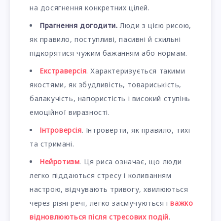
на досягнення конкретних цілей.
Прагнення догодити.
Люди з цією рисою,
як правило, поступливі, пасивні й схильні
підкорятися чужим бажанням або нормам.
Екстраверсія
. Характеризується такими
якостями, як збудливість, товариськість,
балакучість, напористість і високий ступінь
емоційної виразності.
Інтроверсія
. Інтроверти, як правило, тихі
та стримані.
Нейротизм
. Ця риса означає, що люди
легко піддаються стресу і коливанням
настрою, відчувають тривогу, хвилюються
через різні речі, легко засмучуються і
важко
відновлюються після стресових подій
.