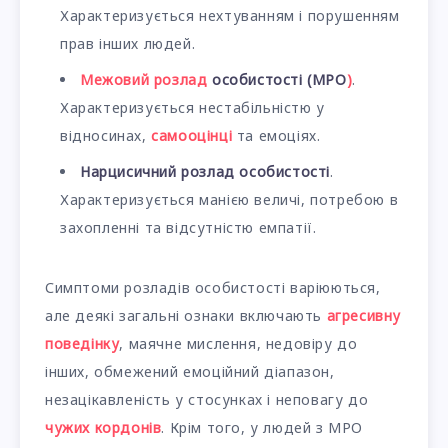
Характеризується нехтуванням і порушенням
прав інших людей.
Межовий розлад
особистості (МРО
)
.
Характеризується нестабільністю у
відносинах,
самооцінці
та емоціях.
Нарцисичний розлад особистості
.
Характеризується манією величі, потребою в
захопленні та відсутністю емпатії.
Симптоми розладів особистості варіюються,
але деякі загальні ознаки включають
агресивну
поведінку
, маячне мислення, недовіру до
інших, обмежений емоційний діапазон,
незацікавленість у стосунках і неповагу до
чужих кордонів
. Крім того, у людей з МРО