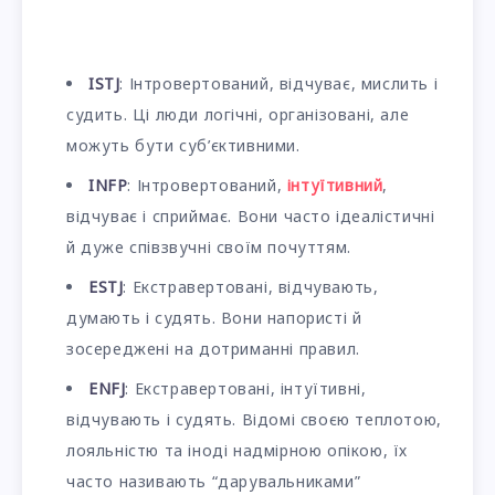
ISTJ
: Інтровертований, відчуває, мислить і
судить. Ці люди логічні, організовані, але
можуть бути суб’єктивними.
INFP
: Інтровертований,
інтуїтивний
,
відчуває і сприймає. Вони часто ідеалістичні
й дуже співзвучні своїм почуттям.
ESTJ
: Екстравертовані, відчувають,
думають і судять. Вони напористі й
зосереджені на дотриманні правил.
ENFJ
: Екстравертовані, інтуїтивні,
відчувають і судять. Відомі своєю теплотою,
лояльністю та іноді надмірною опікою, їх
часто називають “дарувальниками”