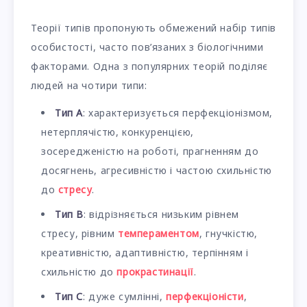
Теорії типів пропонують обмежений набір типів
особистості, часто пов’язаних з біологічними
факторами. Одна з популярних теорій поділяє
людей на чотири типи:
Тип А
: характеризується перфекціонізмом,
нетерплячістю, конкуренцією,
зосередженістю на роботі, прагненням до
досягнень, агресивністю і частою схильністю
до
стресу
.
Тип B
: відрізняється низьким рівнем
стресу, рівним
темпераментом
, гнучкістю,
креативністю, адаптивністю, терпінням і
схильністю до
прокрастинації
.
Тип С
: дуже сумлінні,
перфекціоністи
,