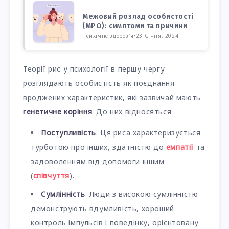
Межовий розлад особистості
(МРО): симптоми та причини
Психічне здоров'я
•
23 Січня, 2024
Теорії рис у психології в першу чергу
розглядають особистість як поєднання
вроджених характеристик, які зазвичай мають
генетичне коріння
. До них відносяться
Поступливість
. Ця риса характеризується
турботою про інших, здатністю до
емпатії
та
задоволенням від допомоги іншим
(
співчуття
).
Сумлінність
. Люди з високою сумлінністю
демонструють вдумливість, хороший
контроль імпульсів і поведінку, орієнтовану