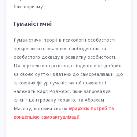
біхевіоризму.
Гуманістичні
Гуманістичні теорії в психології особистості
підкреслюють значення свободи волі та
особистого досвіду в розвитку особистості.
Ця перспектива розглядає індивідів як добрих
за своєю суттю і здатних до самореалізації. До
ключових фігур гуманістичної психології
належать Карл Роджерс, який запровадив
клієнт-центровану терапію, та Абрахам
Маслоу, відомий своєю
ієрархією потреб та
концепцією самоактуалізації
.