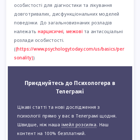
особистості для діагностики та лікування
довготривалих, дисфункціональних моделей
поведінки. До загальновизнаних розладів
належать
нарцисичні
,
межові
та антисоціальні
розлади особистості.
(
(https://www.psychologytoday.com/us/basics/per
sonality)
)
Приєднуйтесь до Психологера в
Телеграмі
Цікаві статті та нові дослідження з
психології прямо у вас в Телеграмі щодня.
Швидше, ніж наша
імейл розсилка
. Наш
контент на 100% безплатний.