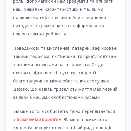
роль, допомагаючи нам зрозуміти та описати
наші унікальні характеристики й те, як ми
порівнюємо себе з іншими. Але її значення
виходить за рамки простого формування
нашого самосприйняття.
Поведінкові та мисленнєві патерни, зафіксовані
такими теоріями, як “Велика п’ятірка”, пов’язані
з різними аспектами нашого життя. Сюди
входять відмінності в успіху, здоров’ї,
благополуччі та міжособистісних стосунках.
Цікаво, що навіть тривалість життя має певний
зв’язок з нашими особистісними рисами.
Більше того, особистість тісно переплітається
з
психічним здоров’ям
. Фахівці з психічного
здоров’я використовують цілий ряд розладів