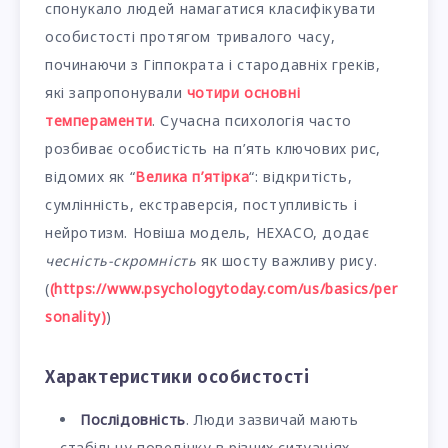
спонукало людей намагатися класифікувати
особистості протягом тривалого часу,
починаючи з Гіппократа і стародавніх греків,
які запропонували
чотири основні
темпераменти
. Сучасна психологія часто
розбиває особистість на п’ять ключових рис,
відомих як “
Велика п’ятірка
“: відкритість,
сумлінність, екстраверсія, поступливість і
нейротизм. Новіша модель, HEXACO, додає
чесність-скромність
як шосту важливу рису.
(
(https://www.psychologytoday.com/us/basics/per
sonality)
)
Характеристики особистості
Послідовність
. Люди зазвичай мають
стабільну поведінку в різних ситуаціях